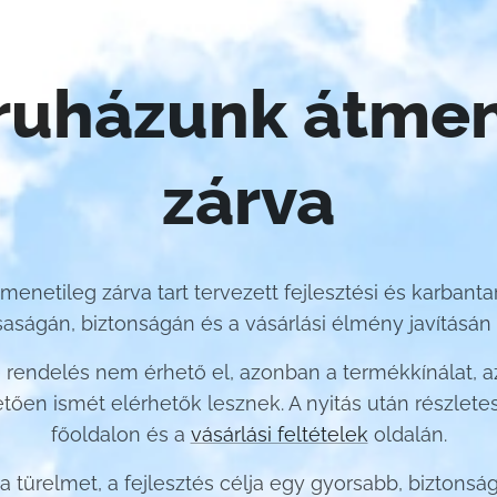
uházunk átmen
zárva
enetileg zárva tart tervezett fejlesztési és karbanta
saságán, biztonságán és a vásárlási élmény javításá
ine rendelés nem érhető el, azonban a termékkínálat, az
tően ismét elérhetők lesznek. A nyitás után részlete
főoldalon és a
vásárlási feltételek
oldalán.
 türelmet, a fejlesztés célja egy gyorsabb, biztons