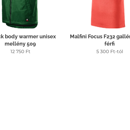
k body warmer unisex
Malfini Focus F232 gallé
mellény 509
férfi
12 750
Ft
5 300
Ft
-tól