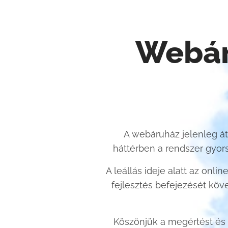
Webár
A webáruház jelenleg átm
háttérben a rendszer gyor
A leállás ideje alatt az onl
fejlesztés befejezését köve
Köszönjük a megértést és a