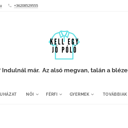
hu
+36208529555
Indulnál már. Az alsó megvan, talán a blézer i
RUHÁZAT
NŐI
FÉRFI
GYERMEK
TOVÁBBIAK