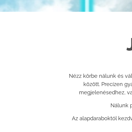
Nézz körbe nálunk és vál
között. Precízen g
megjelenésedhez, va
Nálunk p
Az alapdaraboktól kezdv