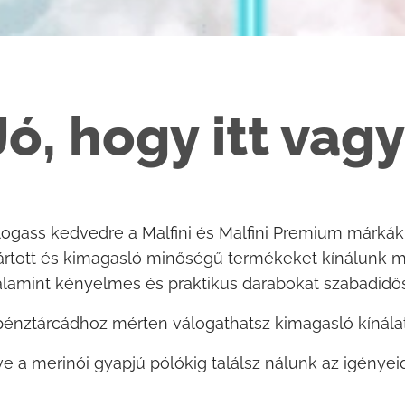
Jó, hogy itt vagy
ogass kedvedre a Malfini és Malfini Premium márkák
yártott és kimagasló minőségű termékeket kínálunk m
lamint kényelmes és praktikus darabokat szabadidő
énztárcádhoz mérten válogathatsz kimagasló kínálat
e a merinói gyapjú pólókig találsz nálunk az igénye