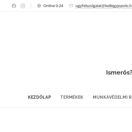
Online 0-24
ugyfelszolgalat@kellegyjopolo.
Ismerős? 
KEZDŐLAP
TERMÉKEK
MUNKAVÉDELMI 