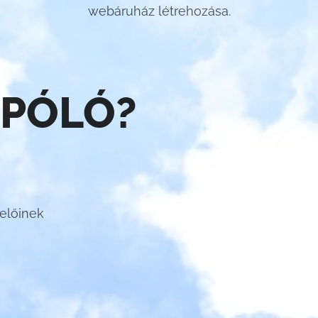
webáruház létrehozása.
 PÓLÓ?
velőinek