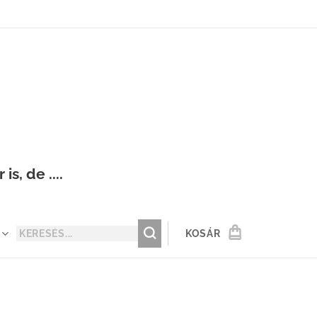
s, de ....
KOSÁR