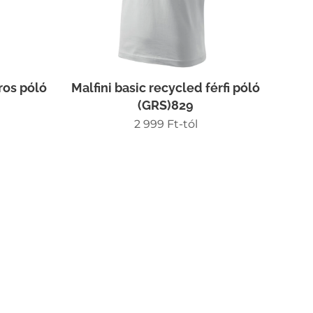
ros póló
Malfini basic recycled férfi póló
(GRS)829
2 999
Ft
-tól