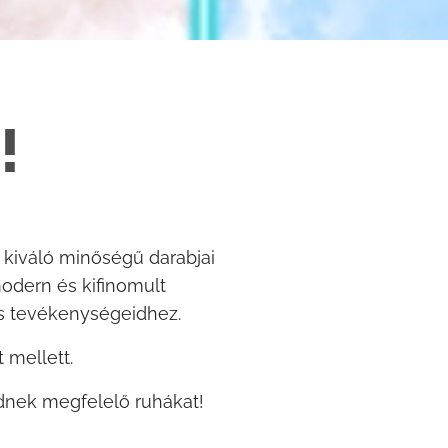
!
 kiváló minőségű darabjai
odern és kifinomult
s tevékenységeidhez.
 mellett.
idnek megfelelő ruhákat!