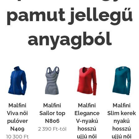
pamut jellegű
anyagból
Malfini
Malfini
Malfini
Malfini
Viva női
Sailor top
Elegance
Slim kerek
pulóver
N806
V-nyakú
nyakú
N409
hosszú
hosszú
2 390
Ft
-tól
ujjú női
ujjú női
10 300
Ft