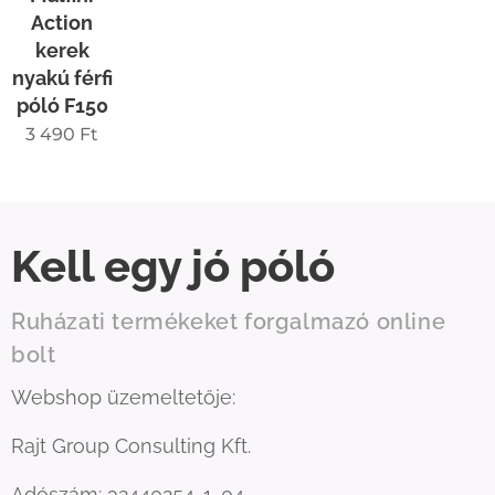
Action
kerek
nyakú férfi
póló F150
3 490
Ft
Kell egy jó póló
Ruházati termékeket forgalmazó online
bolt
Webshop üzemeltetője:
Rajt Group Consulting Kft.
Adószám: 32440254-1-04