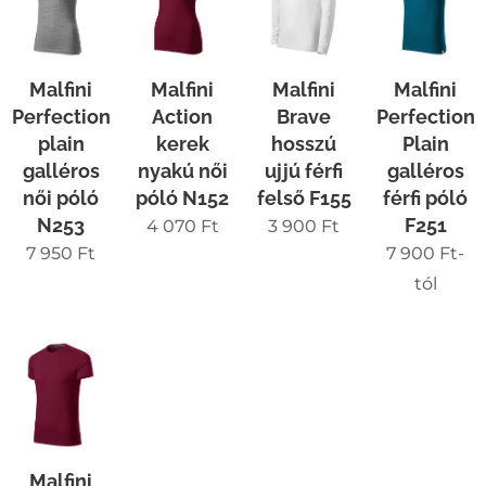
Malfini
Malfini
Malfini
Malfini
Perfection
Action
Brave
Perfection
plain
kerek
hosszú
Plain
galléros
nyakú női
ujjú férfi
galléros
női póló
póló N152
felső F155
férfi póló
N253
F251
4 070
Ft
3 900
Ft
7 950
Ft
7 900
Ft
-
tól
Malfini