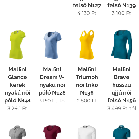
felső N127
felső N139
4 130
Ft
3 100
Ft
Malfini
Malfini
Malfini
Malfini
Glance
Dream V-
Triumph
Brave
kerek
nyakú női
női trikó
hosszú
nyakú női
póló N128
N136
ujjú női
póló N141
felső N156
3 150
Ft
-tól
2 500
Ft
3 260
Ft
3 499
Ft
-tól