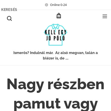
Online 0-24
KERESÉS
Ismerős? Indulnál már. Az alsó megvan, talán a
blézer is, de ....
Nagy részben
pamut vagy