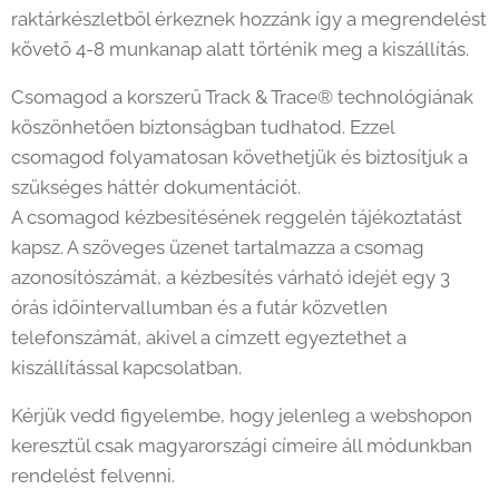
raktárkészletből érkeznek hozzánk így a megrendelést
követő 4-8 munkanap alatt történik meg a kiszállítás.
Csomagod a korszerű Track & Trace® technológiának
köszönhetően biztonságban tudhatod. Ezzel
csomagod folyamatosan követhetjük és biztosítjuk a
szükséges háttér dokumentációt.
A csomagod kézbesítésének reggelén tájékoztatást
kapsz. A szöveges üzenet tartalmazza a csomag
azonosítószámát, a kézbesítés várható idejét egy 3
órás időintervallumban és a futár közvetlen
telefonszámát, akivel a címzett egyeztethet a
kiszállítással kapcsolatban.
Kérjük vedd figyelembe, hogy jelenleg a webshopon
keresztül csak magyarországi címeire áll módunkban
rendelést felvenni.