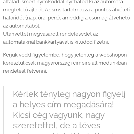
általad ismert nyitókóddal nyithatod ki az automata
megfelelő ajtaját. Az sms tartalmazza a pontos átvételi
határidőt (nap, óra, perc), ameddig a csomag átvehető
az automatából.
Utánvéttel megvásárolt rendelésedet az
automatáknál bankkártyával is kitudod fizetni.
Kérjük vedd figyelembe, hogy jelenleg a webshopon
keresztül csak magyarországi címeire áll módunkban
rendelést felvenni.
Kérlek tényleg nagyon figyelj
a helyes cím megadására!
Kicsi cég vagyunk, nagy
szeretettel, de a téves