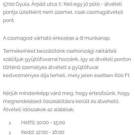
5700 Gyula, Árpád utca 7.: Kell egy jó póló - átvételi
pontja üzletként nem üzemel, csak csomagátvételi
pont.
A csomagod várható érkezése 4-8 munkanap.
Termékeinket beszállítónk csehországi raktárból
szállítjuk gyűjtőfuvarral hozzánk, így az átvételi ponton
történő személyes átvételt a gyűjtőfuvar
kedvezményes díja terheli, mely jelen esetben 600 Ft.
Kérjük mindenképp várd meg, hogy értesítsünk, hogy
megrendelésed összeállításra került és átvehető.
Átvételi időszakok az alábbiak:
Hétfő: 10:00 - 15:00
Kedd: 12:00 - 16:00