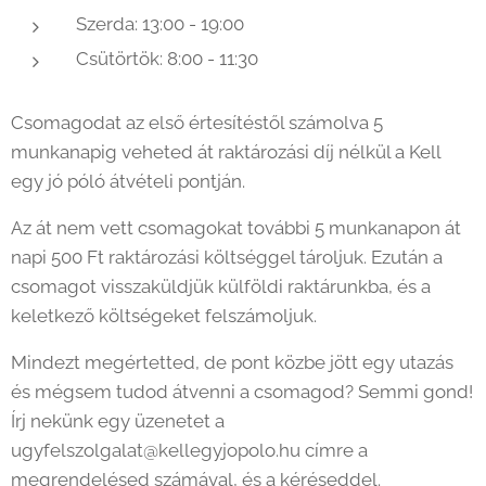
Szerda: 13:00 - 19:00
Csütörtök: 8:00 - 11:30
Csomagodat az első értesítéstől számolva 5
munkanapig veheted át raktározási díj nélkül a Kell
egy jó póló átvételi pontján.
Az át nem vett csomagokat további 5 munkanapon át
napi 500 Ft raktározási költséggel tároljuk. Ezután a
csomagot visszaküldjük külföldi raktárunkba, és a
keletkező költségeket felszámoljuk.
Mindezt megértetted, de pont közbe jött egy utazás
és mégsem tudod átvenni a csomagod? Semmi gond!
Írj nekünk egy üzenetet a
ugyfelszolgalat@kellegyjopolo.hu címre a
megrendelésed számával, és a kéréseddel.