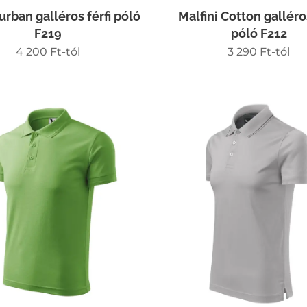
 urban galléros férfi póló
Malfini Cotton galléros
F219
póló F212
4 200
Ft
-tól
3 290
Ft
-tól