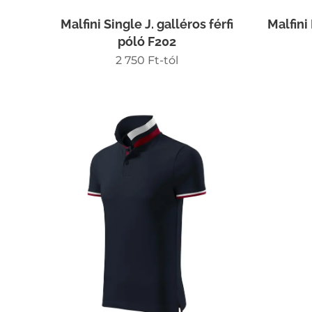
Malfini Single J. galléros férfi
Malfini
póló F202
2 750
Ft
-tól