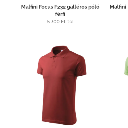
Malfini Focus F232 galléros póló
Malfini
férfi
5 300
Ft
-tól