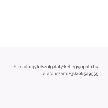
E-mail:
ugyfelszolgalat@kellegyjopolo.hu
Telefonszám:
+36208529555