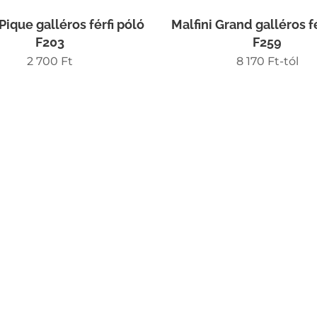
 Pique galléros férfi póló
Malfini Grand galléros fé
F203
F259
2 700
Ft
8 170
Ft
-tól