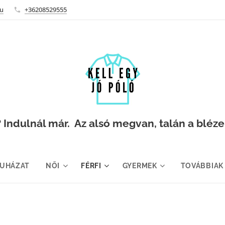
hu
+36208529555
Indulnál már. Az alsó megvan, talán a blézer i
RUHÁZAT
NŐI
FÉRFI
GYERMEK
TOVÁBBIAK