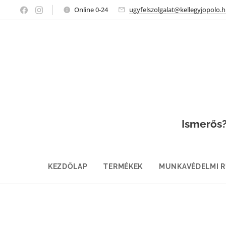
Online 0-24
ugyfelszolgalat@kellegyjopolo.
Ismerős? 
KEZDŐLAP
TERMÉKEK
MUNKAVÉDELMI 