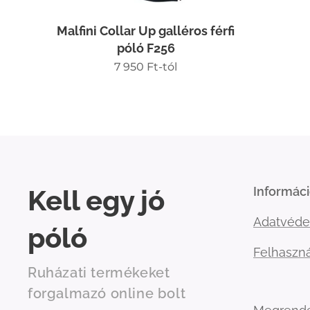
Malfini Collar Up galléros férfi
póló F256
7 950
Ft
-tól
Kell egy jó
Informác
Adatvéde
póló
Felhaszná
Ruházati termékeket
forgalmazó online bolt