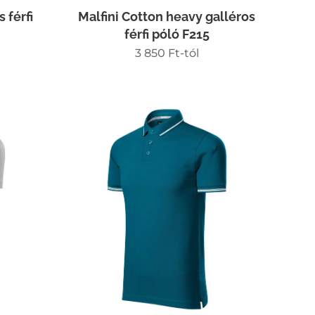
 férfi
Malfini Cotton heavy galléros
férfi póló F215
3 850
Ft
-tól