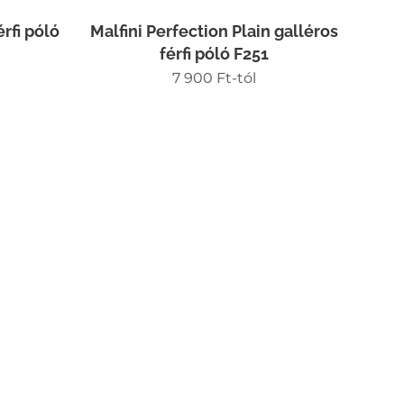
rfi póló
Malfini Perfection Plain galléros
férfi póló F251
7 900
Ft
-tól