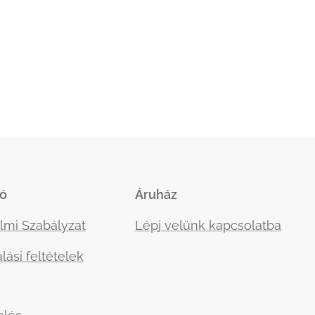
ió
Áruház
lmi Szabályzat
Lépj velünk kapcsolatba
lási feltételek