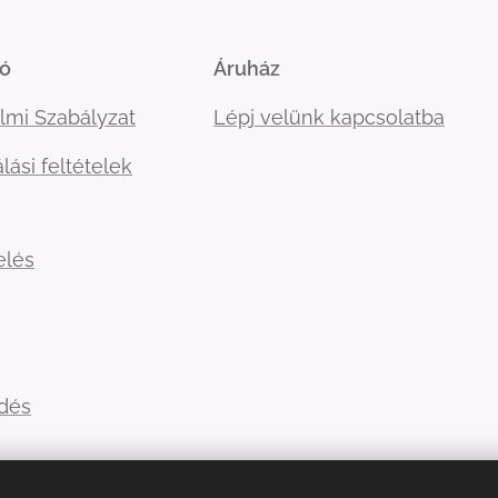
ió
Áruház
lmi Szabályzat
Lépj velünk kapcsolatba
lási feltételek
elés
ldés