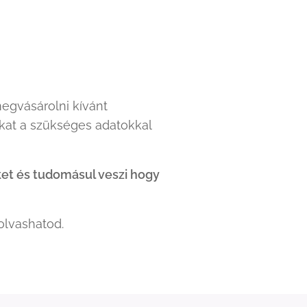
egvásárolni kívánt
dokat a szükséges adatokkal
ket és tudomásul veszi hogy
olvashatod.