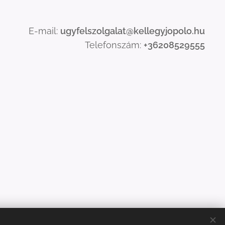
E-mail:
ugyfelszolgalat@kellegyjopolo.hu
Telefonszám:
+36208529555