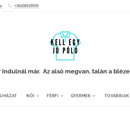
hu
+36208529555
Indulnál már. Az alsó megvan, talán a blézer i
RUHÁZAT
NŐI
FÉRFI
GYERMEK
TOVÁBBIAK