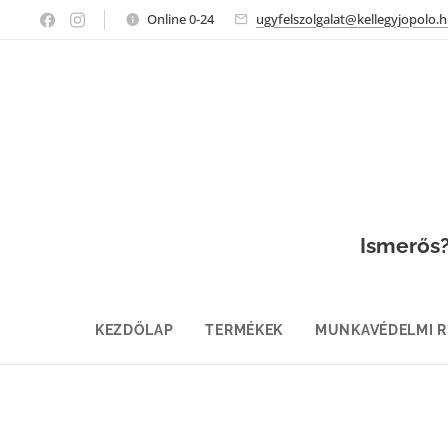
Online 0-24
ugyfelszolgalat@kellegyjopolo.
Ismerős? 
KEZDŐLAP
TERMÉKEK
MUNKAVÉDELMI 