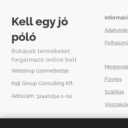
Kell egy jó
Informác
Adatvéde
póló
Felhaszná
Ruházati termékeket
forgalmazó online bolt
Megrend
Webshop üzemeltetője:
Fizetés
Rajt Group Consulting Kft.
Szállítás
Adószám: 32440254-1-04
Visszakü