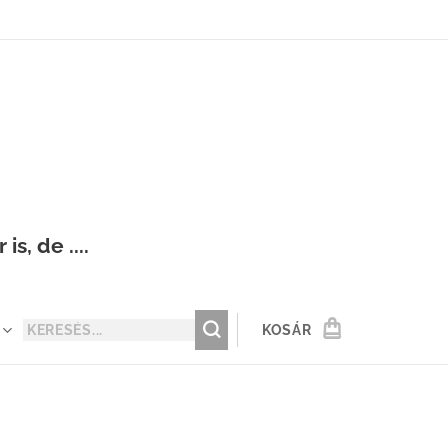
s, de ....
KOSÁR