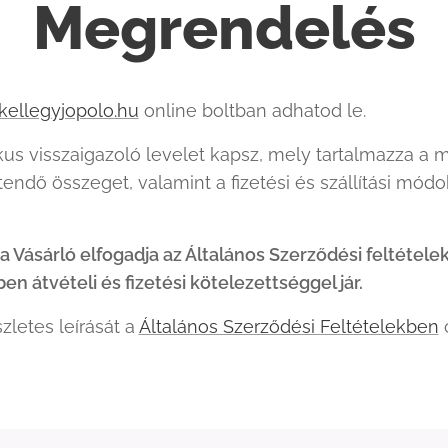
Megrendelés
ellegyjopolo.hu
online boltban adhatod le.
s visszaigazoló levelet kapsz, mely tartalmazza a m
etendő összeget, valamint a fizetési és szállítási mó
Vásárló elfogadja az Általános Szerződési feltétele
 átvételi és fizetési kötelezettséggel jár.
letes leírását a
Általános Szerződési Feltételekben