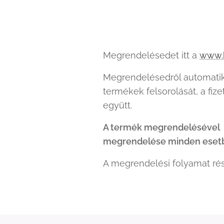
Megrendelésedet itt a
www.k
Megrendelésedről automatiku
termékek felsorolását, a fiz
együtt.
A termék megrendelésével a 
megrendelése minden esetben
A megrendelési folyamat rész