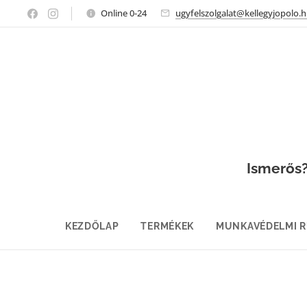
Online 0-24
ugyfelszolgalat@kellegyjopolo.
Ismerős? 
KEZDŐLAP
TERMÉKEK
MUNKAVÉDELMI 