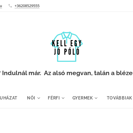
hu
+36208529555
Indulnál már. Az alsó megvan, talán a blézer i
RUHÁZAT
NŐI
FÉRFI
GYERMEK
TOVÁBBIAK