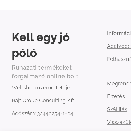
Kell egy jó
Informác
Adatvéde
póló
Felhaszná
Ruházati termékeket
forgalmazó online bolt
Megrend
Webshop üzemeltetője:
Fizetés
Rajt Group Consulting Kft.
Szállítás
Adószám: 32440254-1-04
Visszakü