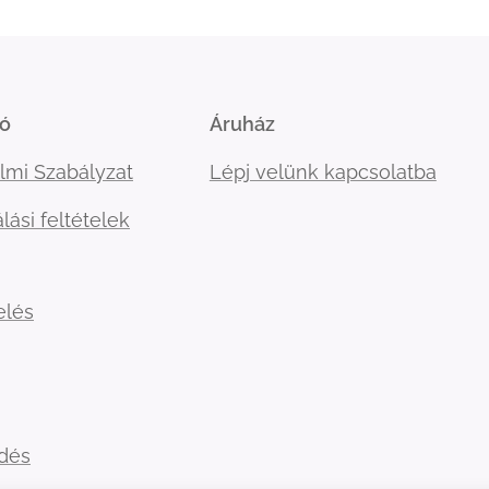
ió
Áruház
lmi Szabályzat
Lépj velünk kapcsolatba
lási feltételek
elés
ldés