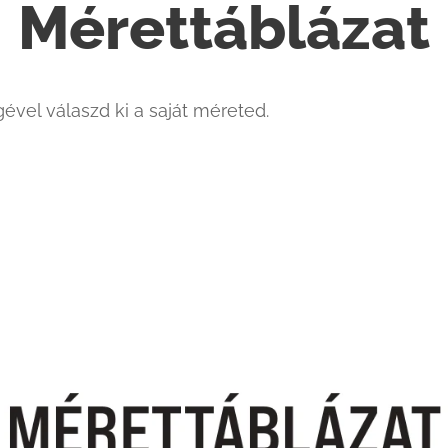
Mérettáblázat
gével válaszd ki a saját méreted.