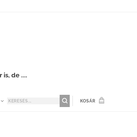
s, de ....
KOSÁR