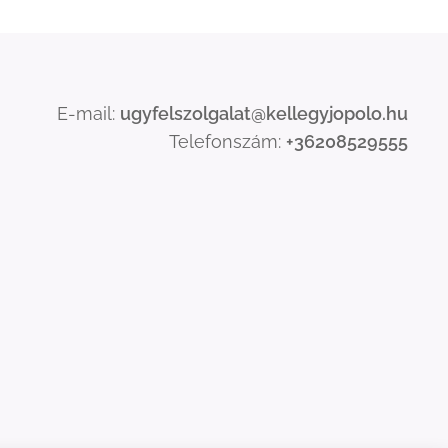
E-mail:
ugyfelszolgalat@kellegyjopolo.hu
Telefonszám:
+36208529555