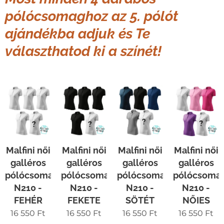
pólócsomaghoz az 5. pólót
ajándékba adjuk és Te
választhatod
ki a színét!
Malfini női
Malfini női
Malfini női
Malfini női
galléros
galléros
galléros
galléros
pólócsomag
pólócsomag
pólócsomag
pólócsoma
N210 -
N210 -
N210 -
N210 -
FEHÉR
FEKETE
SÖTÉT
NŐIES
16 550
Ft
16 550
Ft
16 550
Ft
16 550
Ft