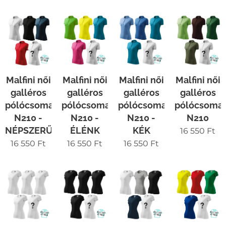
Malfini női
Malfini női
Malfini női
Malfini női
galléros
galléros
galléros
galléros
pólócsomag
pólócsomag
pólócsomag
pólócsoma
N210 -
N210 -
N210 -
N210
NÉPSZERŰ
ÉLÉNK
KÉK
16 550
Ft
16 550
Ft
16 550
Ft
16 550
Ft