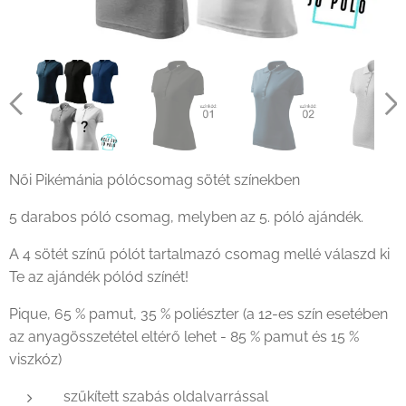
Női Pikémánia pólócsomag sötét színekben
5 darabos póló csomag, melyben az 5. póló ajándék.
A 4 sötét színű pólót tartalmazó csomag mellé válaszd ki
Te az ajándék pólód színét!
Pique, 65 % pamut, 35 % poliészter (a 12-es szín esetében
az anyagösszetétel eltérő lehet - 85 % pamut és 15 %
viszkóz)
szűkített szabás oldalvarrással