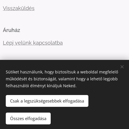
Visszaküldés
Áruház
Lépj velünk kapcsolatba
E-mail:
ugyfelszolgalat@kellegyjopolo.hu
Sütiket használunk, hogy biztosítsuk a weboldal megfelelő
Telefonszám:
+36208529555
működését és biztonságát, valamint hogy a lehető legjobb
felhasználói élményt kínáljuk Neked.
Sütik
Csak a legszükségesebbek elfogadása
Kosárba
Összes elfogadása