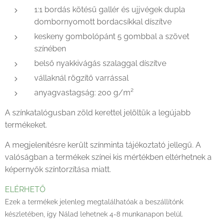
1:1 bordás kötésű gallér és ujjvégek dupla
dombornyomott bordacsíkkal díszítve
keskeny gombolópánt 5 gombbal a szövet
színében
belső nyakkivágás szalaggal díszítve
vállaknál rögzítő varrással
anyagvastagság: 200 g/m²
A színkatalógusban zöld kerettel jelöltük a legújabb
termékeket.
A megjelenítésre került színminta tájékoztató jellegű. A
valóságban a termékek színei kis mértékben eltérhetnek a
képernyők színtorzítása miatt.
ELÉRHETŐ
Ezek a termékek jelenleg megtalálhatóak a beszállítónk
készletében, így Nálad lehetnek 4-8 munkanapon belül.