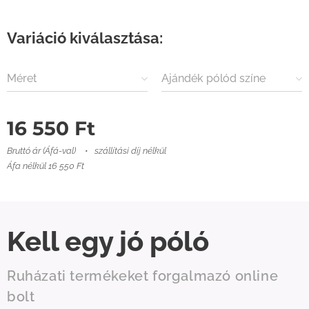
Variáció kiválasztása:
Méret
Ajándék pólód színe
16 550
Ft
Bruttó ár (Áfá-val)
szállítási díj nélkül
Áfa nélkül 16 550 Ft
Kell egy jó póló
Ruházati termékeket forgalmazó online
bolt