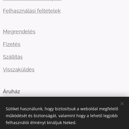
Felhasználási feltételek
Megrendelés
Fizetés
Szállítás
Visszaküldés
Áruház
Lépj velünk kapcsolatba
Sütiket használunk, hogy biztosítsuk a weboldal megfelelő
működését és biztonságát, valamint hogy a lehető legjobb
felhasználói élményt kínáljuk Neked.
E-mail:
ugyfelszolgalat@kellegyjopolo.hu