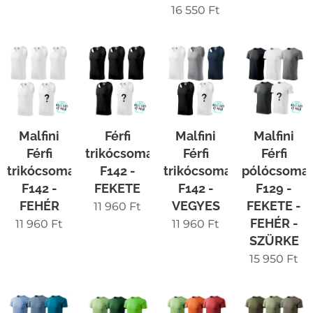
16 550
Ft
Malfini
Férfi
Malfini
Malfini
Férfi
trikócsomag
Férfi
Férfi
trikócsomag
F142 -
trikócsomag
pólócsoma
F142 -
FEKETE
F142 -
F129 -
FEHÉR
VEGYES
FEKETE -
11 960
Ft
FEHÉR -
11 960
Ft
11 960
Ft
SZÜRKE
15 950
Ft