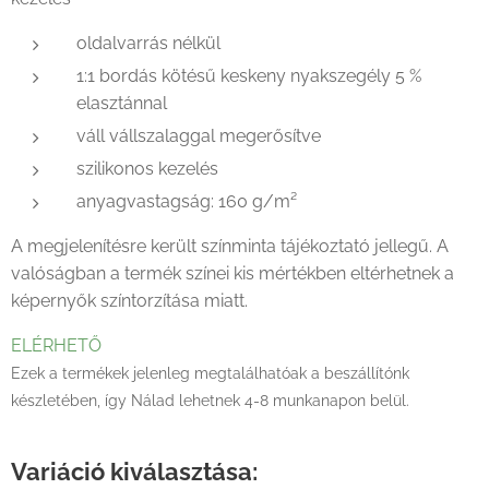
oldalvarrás nélkül
1:1 bordás kötésű keskeny nyakszegély 5 %
elasztánnal
váll vállszalaggal megerősítve
szilikonos kezelés
anyagvastagság: 160 g/m²
A megjelenítésre került színminta tájékoztató jellegű. A
valóságban a termék színei kis mértékben eltérhetnek a
képernyők színtorzítása miatt.
ELÉRHETŐ
Ezek a termékek jelenleg megtalálhatóak a beszállítónk
készletében, így Nálad lehetnek 4-8 munkanapon belül.
Variáció kiválasztása: