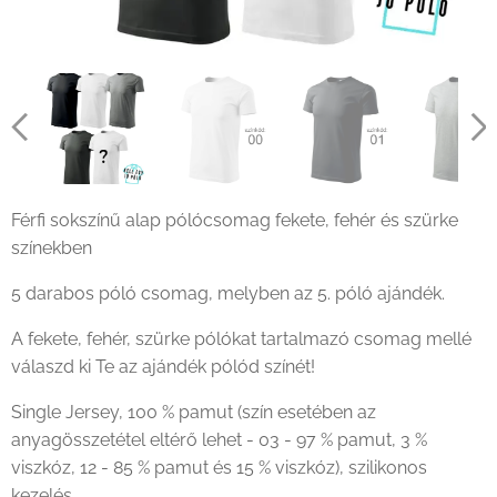
Férfi sokszínű alap pólócsomag fekete, fehér és szürke
színekben
5 darabos póló csomag, melyben az 5. póló ajándék.
A fekete, fehér, szürke pólókat tartalmazó csomag mellé
válaszd ki Te az ajándék pólód színét!
Single Jersey, 100 % pamut (szín esetében az
anyagösszetétel eltérő lehet - 03 - 97 % pamut, 3 %
viszkóz, 12 - 85 % pamut és 15 % viszkóz), szilikonos
kezelés