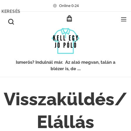
Online 0-24
KERESÉS
Ismerős? Indulnál már. Az alsó megvan, talán a
blézer is, de ....
Visszaküldés/
Elállás