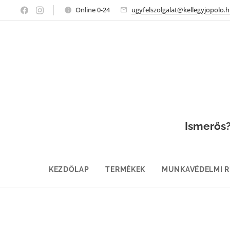
Online 0-24
ugyfelszolgalat@kellegyjopolo.
Ismerős? 
KEZDŐLAP
TERMÉKEK
MUNKAVÉDELMI 