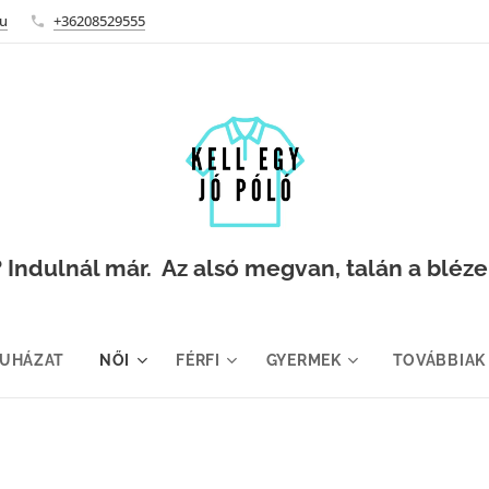
hu
+36208529555
Indulnál már. Az alsó megvan, talán a blézer i
RUHÁZAT
NŐI
FÉRFI
GYERMEK
TOVÁBBIAK