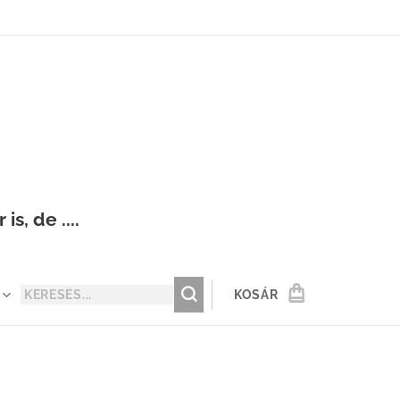
s, de ....
KOSÁR