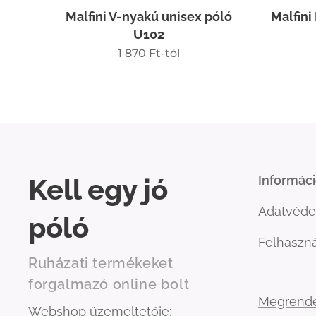
Malfini V-nyakú unisex póló
Malfini
U102
1 870
Ft
-tól
Kell egy jó
Informác
Adatvéde
póló
Felhaszná
Ruházati termékeket
forgalmazó online bolt
Megrend
Webshop üzemeltetője: