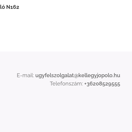
óló N162
E-mail:
ugyfelszolgalat@kellegyjopolo.hu
Telefonszám:
+36208529555