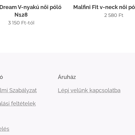
 Dream V-nyakú női póló
Malfini Fit v-neck női p
N128
2 580
Ft
3 150
Ft
-tól
ió
Áruház
lmi Szabályzat
Lépj velünk kapcsolatba
lási feltételek
elés