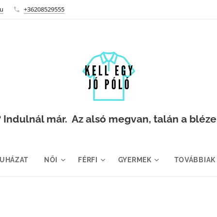
hu
+36208529555
Indulnál már. Az alsó megvan, talán a blézer i
RUHÁZAT
NŐI
FÉRFI
GYERMEK
TOVÁBBIAK