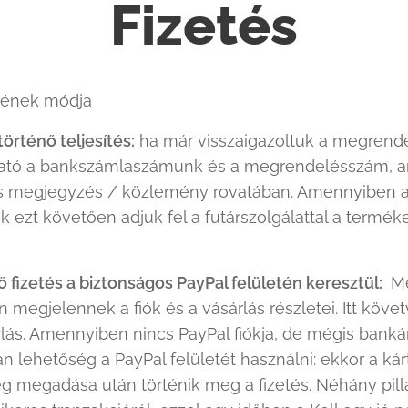
Fizetés
sének módja
történő teljesítés:
ha már visszaigazoltuk a megrendel
ató a bankszámlaszámunk és a megrendelésszám, am
s megjegyzés / közlemény rovatában. Amennyiben az 
ezt követően adjuk fel a futárszolgálattal a terméket 
 fizetés a biztonságos PayPal felületén keresztül:
Me
megjelennek a fiók és a vásárlás részletei. Itt követv
lás. Amennyiben nincs PayPal fiókja, de mégis bankárt
n lehetőség a PayPal felületét használni: ekkor a ká
g megadása után történik meg a fizetés. Néhány pilla