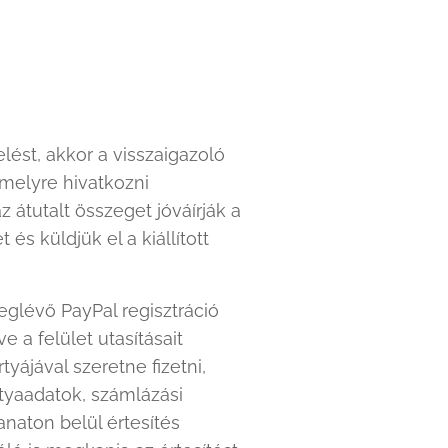
ést, akkor a visszaigazoló
elyre hivatkozni
átutalt összeget jóváírják a
és küldjük el a kiállított
glévő PayPal regisztráció
e a felület utasításait
yájával szeretne fizetni,
rtyaadatok, számlázási
naton belül értesítés