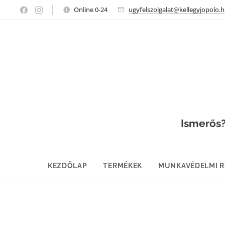
Online 0-24
ugyfelszolgalat@kellegyjopolo.
Ismerős? 
KEZDŐLAP
TERMÉKEK
MUNKAVÉDELMI 