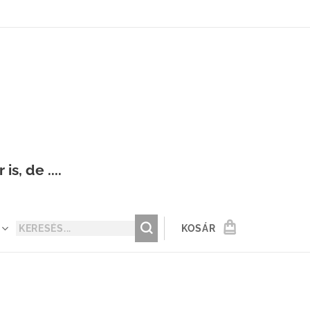
s, de ....
KOSÁR