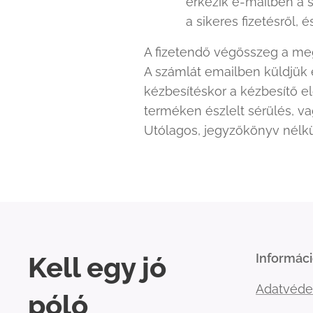
érkezik e-mailben a s
a sikeres fizetésről,
A fizetendő végösszeg a meg
A számlát emailben küldjük 
kézbesítéskor a kézbesítő el
terméken észlelt sérülés, v
Utólagos, jegyzőkönyv nélkü
Kell egy jó
Informác
Adatvéde
póló