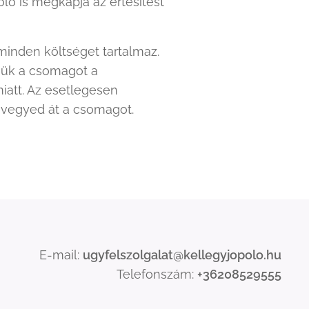
óló is megkapja az értesítést
minden költséget tartalmaz.
rjük a csomagot a
miatt. Az esetlegesen
e vegyed át a csomagot.
E-mail:
ugyfelszolgalat@kellegyjopolo.hu
Telefonszám:
+36208529555