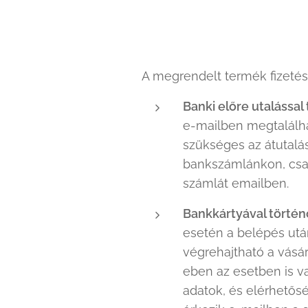
A megrendelt termék fizeté
Banki előre utalással 
e-mailben megtalálh
szükséges az átutalá
bankszámlánkon, csak 
számlát emailben.
Bankkártyával történő
esetén a belépés után 
végrehajtható a vásár
eben az esetben is va
adatok, és elérhetősé