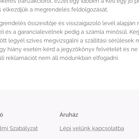
ikeres tranzakcióról, ezzel egy időben a Kell egy jó p
 és elkezdjük a megrendelés feldolgozását.
rendelés összesítője és visszaigazoló levél alapján 
el és a garancialevélnek pedig a számla minősül. Ké
őtt legyél szíves megvizsgálni a szállítási sérülések 
agy hiány esetén kérd a jegyzőkönyv felvételét és n
li reklamációt nem áll módunkban elfogadni.
ió
Áruház
lmi Szabályzat
Lépj velünk kapcsolatba