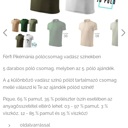
Férfi Pikémánia pólócsomag vadász színekben
5 darabos póló csomag, melyben az 5. póló ajándék.
A 4 különböző vadász színű pólót tartalmazó csomag
mellé válaszd ki Te az ajándék pólód színét!
Pique, 65 % pamut, 35 % poliészter (szín esetében az
anyagösszetétel eltérő lehet: 03 - 97 % pamut, 3 %
viszkóz, 12 - 85 % pamut és 15 % viszkóz)
oldalvarrással