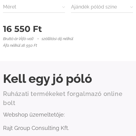
Méret
Ajándék pólód színe
16 550
Ft
Bruttó ár (Áfá-val)
szállítási díj nélkül
Áfa nélkül 16 550 Ft
Kell egy jó póló
Ruházati termékeket forgalmazó online
bolt
Webshop üzemeltetője:
Rajt Group Consulting Kft.