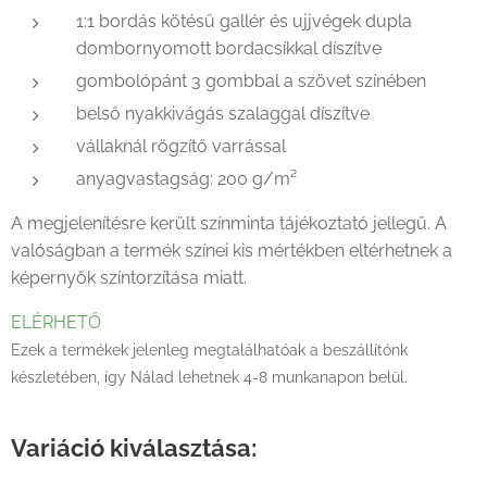
1:1 bordás kötésű gallér és ujjvégek dupla
dombornyomott bordacsíkkal díszítve
gombolópánt 3 gombbal a szövet színében
belső nyakkivágás szalaggal díszítve
vállaknál rögzítő varrással
anyagvastagság: 200 g/m²
A megjelenítésre került színminta tájékoztató jellegű. A
valóságban a termék színei kis mértékben eltérhetnek a
képernyők színtorzítása miatt.
ELÉRHETŐ
Ezek a termékek jelenleg megtalálhatóak a beszállítónk
készletében, így Nálad lehetnek 4-8 munkanapon belül.
Variáció kiválasztása: