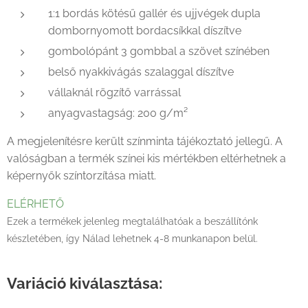
1:1 bordás kötésű gallér és ujjvégek dupla
dombornyomott bordacsíkkal díszítve
gombolópánt 3 gombbal a szövet színében
belső nyakkivágás szalaggal díszítve
vállaknál rögzítő varrással
anyagvastagság: 200 g/m²
A megjelenítésre került színminta tájékoztató jellegű. A
valóságban a termék színei kis mértékben eltérhetnek a
képernyők színtorzítása miatt.
ELÉRHETŐ
Ezek a termékek jelenleg megtalálhatóak a beszállítónk
készletében, így Nálad lehetnek 4-8 munkanapon belül.
Variáció kiválasztása: