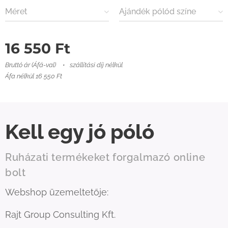
Méret
Ajándék pólód színe
16 550
Ft
Bruttó ár (Áfá-val)
szállítási díj nélkül
Áfa nélkül 16 550 Ft
Kell egy jó póló
Ruházati termékeket forgalmazó online
bolt
Webshop üzemeltetője:
Rajt Group Consulting Kft.