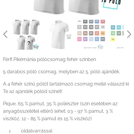
Férfi Pikémánia pólócsomag fehér színben
5 darabos póló csomag, melyben az 5. póló ajándék.
A 4 fehér színű pólót tartalmazó csomag mellé válaszd ki
Te az ajándék pólód színét!
Pique, 65 % pamut, 35 % poliészter (szín esetében az
anyagösszetétel eltérő lehet: 03 - 97 % pamut, 3 %
viszkóz, 12 - 85 % pamut és 15 % viszkóz)
oldalvarrással