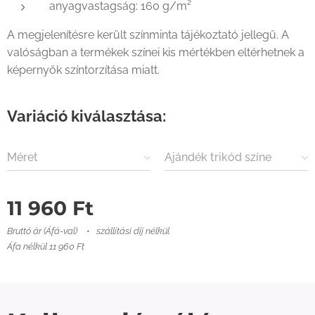
anyagvastagság: 160 g/m²
A megjelenítésre került színminta tájékoztató jellegű. A
valóságban a termékek színei kis mértékben eltérhetnek a
képernyők színtorzítása miatt.
Variáció kiválasztása:
Méret
Ajándék trikód színe
11 960
Ft
Bruttó ár (Áfá-val)
szállítási díj nélkül
Áfa nélkül 11 960 Ft