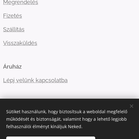
Megrendelés
Fizetés
Szállítás
Visszaküldés
Áruház
Lépj velünk kapcsolatba
E-mail:
ugyfelszolgalat@kellegyjopolo.hu
Sütiket használunk, hogy biztosítsuk a weboldal megfelelő
Telefonszám:
+36208529555
működését és biztonságát, valamint hogy a lehető legjobb
felhasználói élményt kínáljuk Neked.