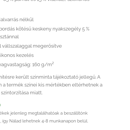
alvarrás nélkül
1 bordás kötésű keskeny nyakszegély 5 %
asztánnal
l vállszalaggal megerősítve
likonos kezelés
yagvastagság: 160 g/m²
ítésre került színminta tájékoztató jellegű. A
 a termék színei kis mértékben eltérhetnek a
színtorzítása miatt.
Ő
ékek jelenleg megtalálhatóak a beszállítónk
, így Nálad lehetnek 4-8 munkanapon belül.