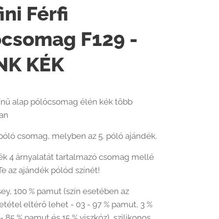
ini Férfi
ócsomag F129 -
NK KÉK
zínű alap pólócsomag élén kék több
ban
póló csomag, melyben az 5. póló ajándék.
ék 4 árnyalatát tartalmazó csomag mellé
Te az ajándék pólód színét!
sey, 100 % pamut (szín esetében az
tétel eltérő lehet - 03 - 97 % pamut, 3 %
 - 85 % pamut és 15 % viszkóz), szilikonos