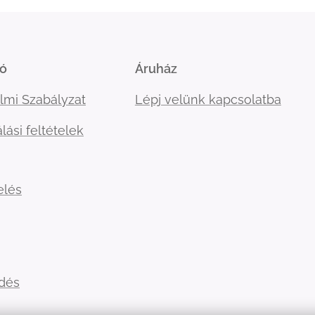
ió
Áruház
lmi Szabályzat
Lépj velünk kapcsolatba
lási feltételek
elés
ldés