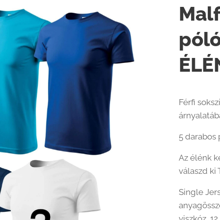
Malf
pól
ÉLÉ
Férfi soks
árnyalatá
5 darabos 
Az élénk k
válaszd ki 
Single Jer
anyagössze
viszkóz, 12