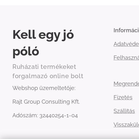
Kell egy jó
Informác
Adatvéde
póló
Felhaszná
Ruházati termékeket
forgalmazó online bolt
Megrend
Webshop üzemeltetője:
Fizetés
Rajt Group Consulting Kft.
Szállítás
Adószám: 32440254-1-04
Visszakü