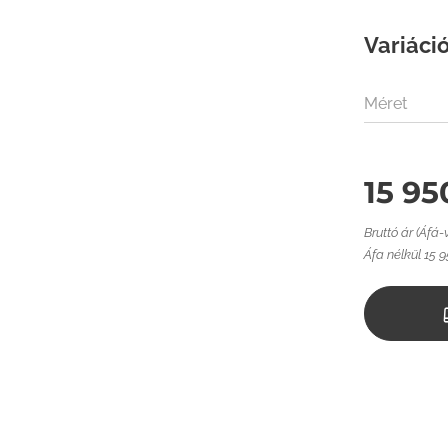
Variáció
Méret
15 95
Bruttó ár (Áfá-
Áfa nélkül 15 9