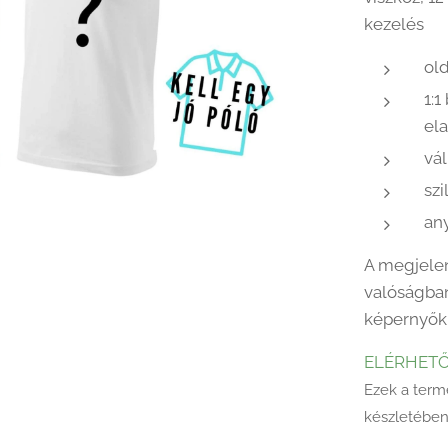
kezelés
old
1:
el
vál
szi
an
A megjelen
valóságban
képernyők 
ELÉRHET
Ezek a term
készletében