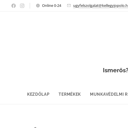
Online 0-24
ugyfelszolgalat@kellegyjopolo.
Ismerős? 
KEZDŐLAP
TERMÉKEK
MUNKAVÉDELMI 