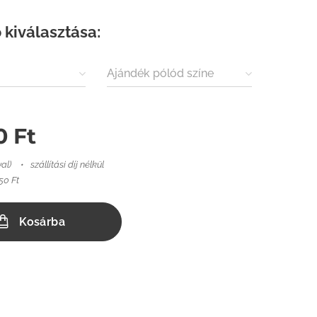
 kiválasztása:
Ajándék pólód színe
0
Ft
val)
szállítási díj nélkül
50 Ft
Kosárba