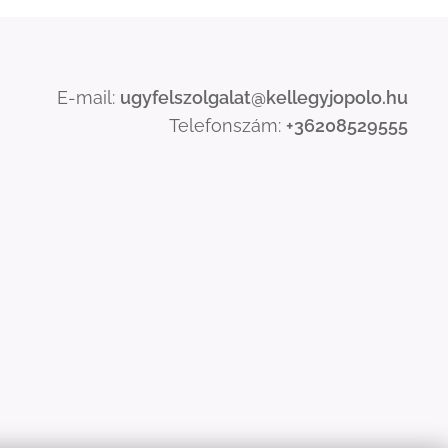
E-mail:
ugyfelszolgalat@kellegyjopolo.hu
Telefonszám:
+36208529555