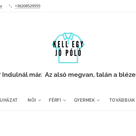
hu
+36208529555
Indulnál már. Az alsó megvan, talán a blézer i
RUHÁZAT
NŐI
FÉRFI
GYERMEK
TOVÁBBIAK