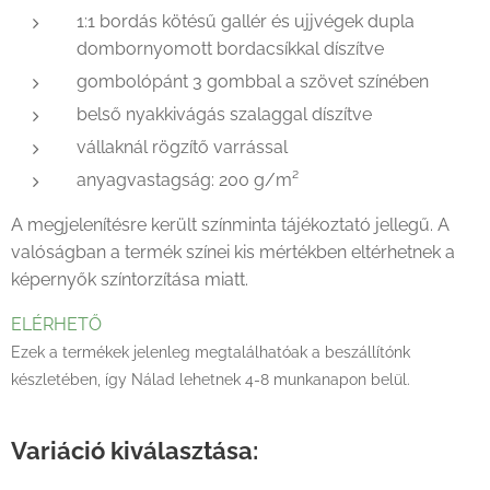
1:1 bordás kötésű gallér és ujjvégek dupla
dombornyomott bordacsíkkal díszítve
gombolópánt 3 gombbal a szövet színében
belső nyakkivágás szalaggal díszítve
vállaknál rögzítő varrással
anyagvastagság: 200 g/m²
A megjelenítésre került színminta tájékoztató jellegű. A
valóságban a termék színei kis mértékben eltérhetnek a
képernyők színtorzítása miatt.
ELÉRHETŐ
Ezek a termékek jelenleg megtalálhatóak a beszállítónk
készletében, így Nálad lehetnek 4-8 munkanapon belül.
Variáció kiválasztása: