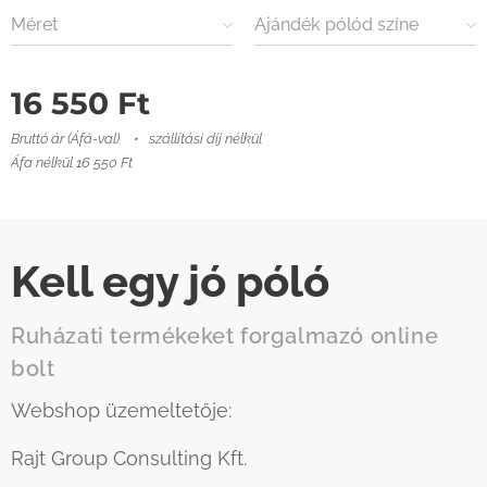
Méret
Ajándék pólód színe
16 550
Ft
Bruttó ár (Áfá-val)
szállítási díj nélkül
Áfa nélkül 16 550 Ft
Kell egy jó póló
Ruházati termékeket forgalmazó online
bolt
Webshop üzemeltetője:
Rajt Group Consulting Kft.