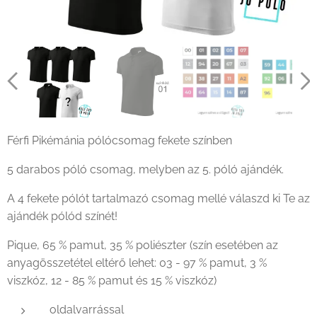
Férfi Pikémánia pólócsomag fekete színben
5 darabos póló csomag, melyben az 5. póló ajándék.
A 4 fekete pólót tartalmazó csomag mellé válaszd ki Te az
ajándék pólód színét!
Pique, 65 % pamut, 35 % poliészter (szín esetében az
anyagösszetétel eltérő lehet: 03 - 97 % pamut, 3 %
viszkóz, 12 - 85 % pamut és 15 % viszkóz)
oldalvarrással