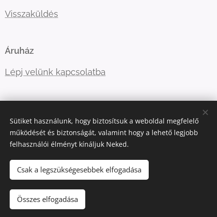
Visszaküldés
Áruház
Lépj velünk kapcsolatba
E-mail:
ugyfelszolgalat@kellegyjopolo.hu
Sütiket használunk, hogy biztosítsuk a weboldal megfelelő
Telefonszám:
+36208529555
működését és biztonságát, valamint hogy a lehető legjobb
felhasználói élményt kínáljuk Neked.
Sütik
Csak a legszükségesebbek elfogadása
Kosárba
Összes elfogadása