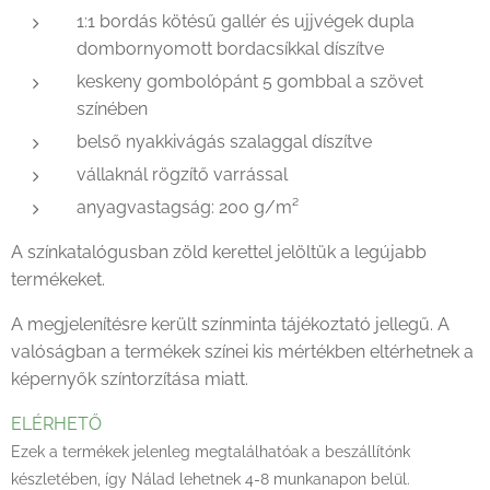
1:1 bordás kötésű gallér és ujjvégek dupla
dombornyomott bordacsíkkal díszítve
keskeny gombolópánt 5 gombbal a szövet
színében
belső nyakkivágás szalaggal díszítve
vállaknál rögzítő varrással
anyagvastagság: 200 g/m²
A színkatalógusban zöld kerettel jelöltük a legújabb
termékeket.
A megjelenítésre került színminta tájékoztató jellegű. A
valóságban a termékek színei kis mértékben eltérhetnek a
képernyők színtorzítása miatt.
ELÉRHETŐ
Ezek a termékek jelenleg megtalálhatóak a beszállítónk
készletében, így Nálad lehetnek 4-8 munkanapon belül.