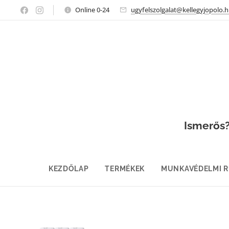
Online 0-24
ugyfelszolgalat@kellegyjopolo.
Ismerős? 
KEZDŐLAP
TERMÉKEK
MUNKAVÉDELMI 