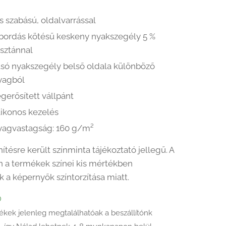
s szabású, oldalvarrással
1 bordás kötésű keskeny nyakszegély 5 %
asztánnal
tsó nyakszegély belső oldala különböző
yagból
gerősített vállpánt
likonos kezelés
yagvastagság: 160 g/m²
ítésre került színminta tájékoztató jellegű. A
 a termékek színei kis mértékben
k a képernyők színtorzítása miatt.
Ő
ékek jelenleg megtalálhatóak a beszállítónk