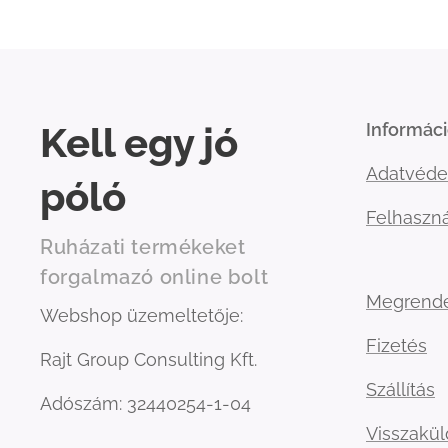
Kell egy jó
Informác
Adatvéde
póló
Felhaszná
Ruházati termékeket
forgalmazó online bolt
Megrend
Webshop üzemeltetője:
Fizetés
Rajt Group Consulting Kft.
Szállítás
Adószám: 32440254-1-04
Visszakü