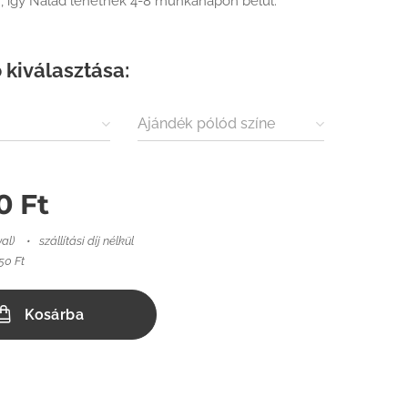
, így Nálad lehetnek 4-8 munkanapon belül.
 kiválasztása:
Ajándék pólód színe
0
Ft
val)
szállítási díj nélkül
50 Ft
Kosárba