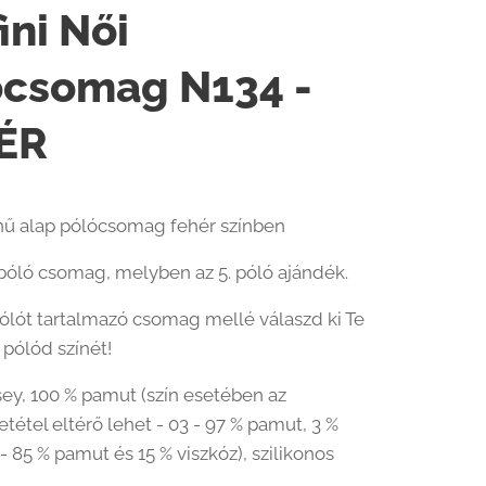
ini Női
ócsomag N134 -
ÉR
nű alap pólócsomag fehér színben
póló csomag, melyben az 5. póló ajándék.
pólót tartalmazó csomag mellé válaszd ki Te
 pólód színét!
sey, 100 % pamut (szín esetében az
tétel eltérő lehet - 03 - 97 % pamut, 3 %
 - 85 % pamut és 15 % viszkóz), szilikonos