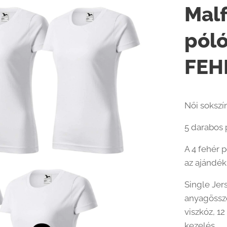
Malf
pól
FEH
Női sokszí
5 darabos 
A 4 fehér 
az ajándék
Single Jer
anyagössze
viszkóz, 12
kezelés