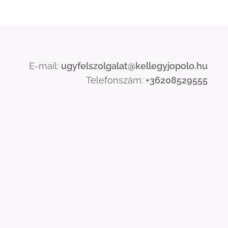
E-mail:
ugyfelszolgalat@kellegyjopolo.hu
Telefonszám:
+36208529555