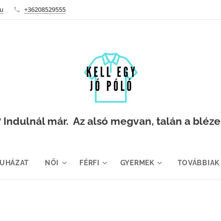
hu
+36208529555
Indulnál már. Az alsó megvan, talán a blézer i
RUHÁZAT
NŐI
FÉRFI
GYERMEK
TOVÁBBIAK