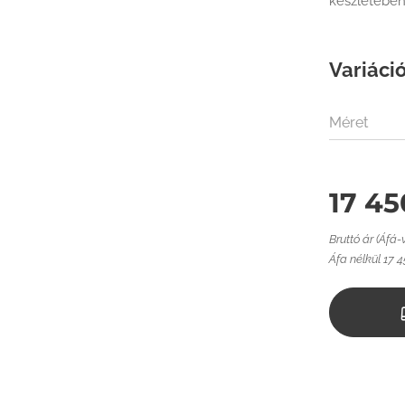
készletében
Variáció
Méret
17 45
Bruttó ár (Áfá-
Áfa nélkül 17 4