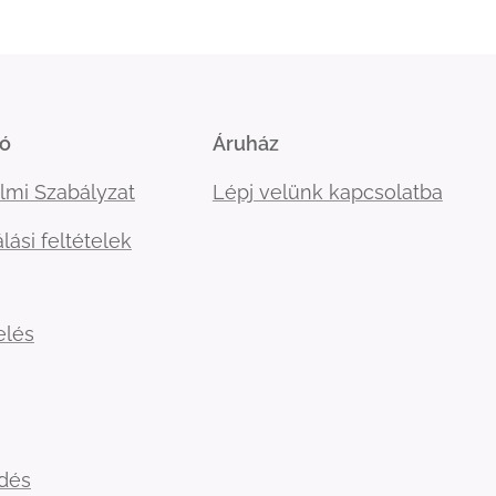
ió
Áruház
lmi Szabályzat
Lépj velünk kapcsolatba
lási feltételek
elés
ldés