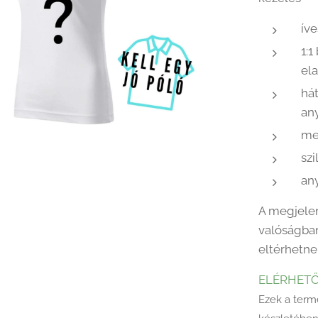
íve
1:
el
há
an
me
szi
an
A megjelen
valóságban
eltérhetne
ELÉRHET
Ezek a term