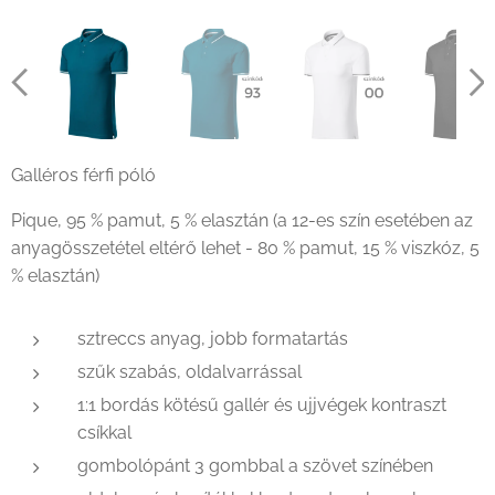
Galléros férfi póló
Pique, 95 % pamut, 5 % elasztán (a 12-es szín esetében az
anyagösszetétel eltérő lehet - 80 % pamut, 15 % viszkóz, 5
% elasztán)
sztreccs anyag, jobb formatartás
szűk szabás, oldalvarrással
1:1 bordás kötésű gallér és ujjvégek kontraszt
csíkkal
gombolópánt 3 gombbal a szövet színében