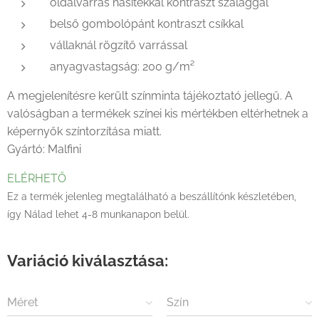
oldalvarrás hasítékkal kontraszt szalaggal
belső gombolópánt kontraszt csíkkal
vállaknál rögzítő varrással
anyagvastagság: 200 g/m²
A megjelenítésre került színminta tájékoztató jellegű. A
valóságban a termékek színei kis mértékben eltérhetnek a
képernyők színtorzítása miatt.
Gyártó: Malfini
ELÉRHETŐ
Ez a termék jelenleg megtalálható a beszállítónk készletében,
így Nálad lehet 4-8 munkanapon belül.
Variáció kiválasztása:
Méret
Szín