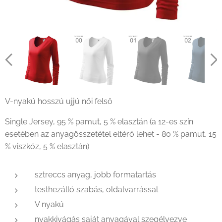
V-nyakú hosszú ujjú női felső
Single Jersey, 95 % pamut, 5 % elasztán (a 12-es szín
esetében az anyagösszetétel eltérő lehet - 80 % pamut, 15
% viszkóz, 5 % elasztán)
sztreccs anyag, jobb formatartás
testhezálló szabás, oldalvarrással
V nyakú
nyakkivágás saját anyagával szegélyezve