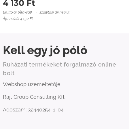
4 130
Ft
Bruttó ár (Áfá-val)
szállítási díj nélkül
Áfa nélkül 4 130 Ft
Kell egy jó póló
Ruházati termékeket forgalmazó online
bolt
Webshop üzemeltetője:
Rajt Group Consulting Kft.
Adószám: 32440254-1-04