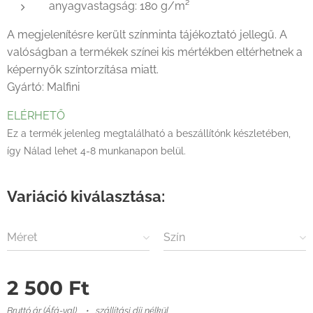
anyagvastagság: 180 g/m²
A megjelenítésre került színminta tájékoztató jellegű. A
valóságban a termékek színei kis mértékben eltérhetnek a
képernyők színtorzítása miatt.
Gyártó: Malfini
ELÉRHETŐ
Ez a termék jelenleg megtalálható a beszállítónk készletében,
így Nálad lehet 4-8 munkanapon belül.
Variáció kiválasztása:
Méret
Szín
2 500
Ft
Bruttó ár (Áfá-val)
szállítási díj nélkül