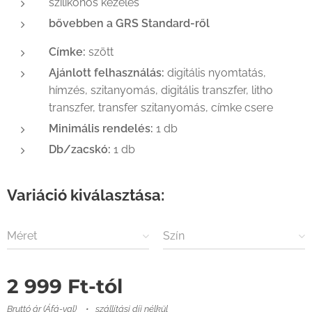
szilikonos kezelés
bővebben a GRS Standard-ről
Címke:
szött
Ajánlott felhasználás:
digitális nyomtatás,
hímzés, szitanyomás, digitális transzfer, litho
transzfer, transfer szitanyomás, címke csere
Minimális rendelés:
1 db
Db/zacskó:
1 db
Variáció kiválasztása:
Méret
Szín
2 999
Ft
-tól
Bruttó ár (Áfá-val)
szállítási díj nélkül