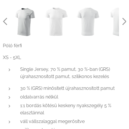
Póló férfi
XS - 5XL
Single Jersey, 70 % pamut, 30 %-ban (GRS)
újrahasznosított pamut, szilikonos kezelés
30 % (GRS) minősített újrahasznosított pamut
oldalvarrás nélkül
1:1 bordás kötésű keskeny nyakszegély 5 %
elasztánnal
váll vállszalaggal megerősítve