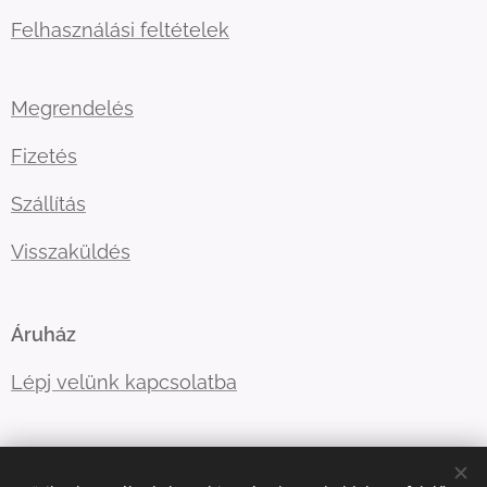
Felhasználási feltételek
Megrendelés
Fizetés
Szállítás
Visszaküldés
Áruház
Lépj velünk kapcsolatba
E-mail:
ugyfelszolgalat@kellegyjopolo.hu