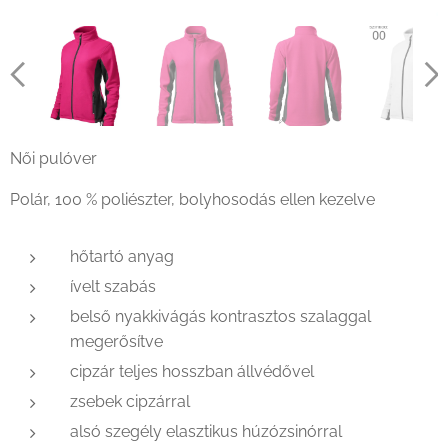
Női pulóver
Polár, 100 % poliészter, bolyhosodás ellen kezelve
hőtartó anyag
ívelt szabás
belső nyakkivágás kontrasztos szalaggal
megerősítve
cipzár teljes hosszban állvédővel
zsebek cipzárral
alsó szegély elasztikus húzózsinórral