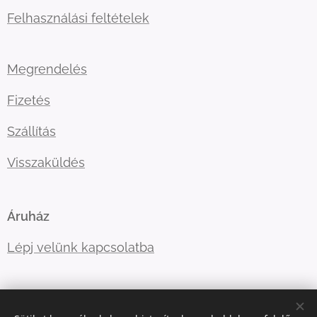
Felhasználási feltételek
Megrendelés
Fizetés
Szállítás
Visszaküldés
Áruház
Lépj velünk kapcsolatba
E-mail:
ugyfelszolgalat@kellegyjopolo.hu