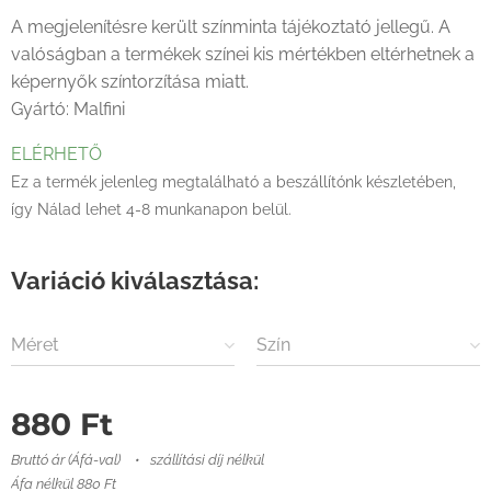
A megjelenítésre került színminta tájékoztató jellegű. A
valóságban a termékek színei kis mértékben eltérhetnek a
képernyők színtorzítása miatt.
Gyártó: Malfini
ELÉRHETŐ
Ez a termék jelenleg megtalálható a beszállítónk készletében,
így Nálad lehet 4-8 munkanapon belül.
Variáció kiválasztása:
Méret
Szín
880
Ft
Bruttó ár (Áfá-val)
szállítási díj nélkül
Áfa nélkül 880 Ft