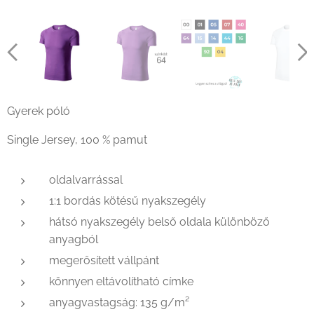
Gyerek póló
Single Jersey, 100 % pamut
oldalvarrással
1:1 bordás kötésű nyakszegély
hátsó nyakszegély belső oldala különböző
anyagból
megerősített vállpánt
könnyen eltávolítható címke
anyagvastagság: 135 g/m²