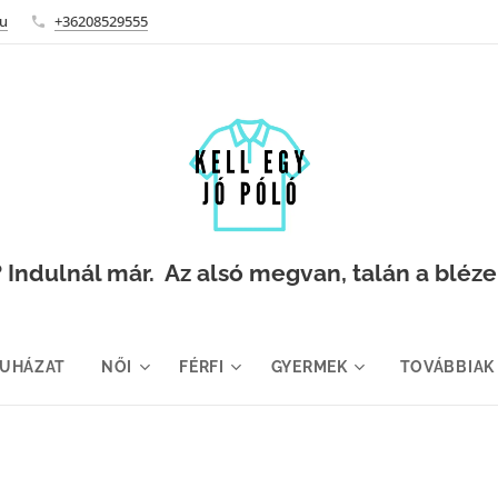
hu
+36208529555
Indulnál már. Az alsó megvan, talán a blézer i
RUHÁZAT
NŐI
FÉRFI
GYERMEK
TOVÁBBIAK