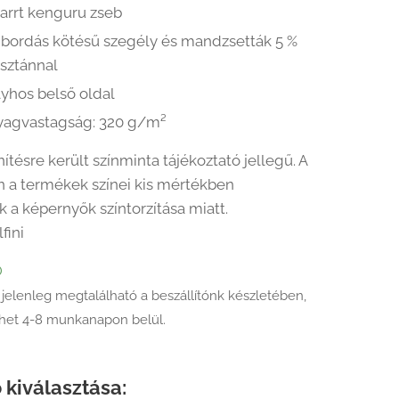
varrt kenguru zseb
2 bordás kötésű szegély és mandzsetták 5 %
asztánnal
lyhos belső oldal
yagvastagság: 320 g/m²
ítésre került színminta tájékoztató jellegű. A
 a termékek színei kis mértékben
k a képernyők színtorzítása miatt.
lfini
Ő
 jelenleg megtalálható a beszállítónk készletében,
ehet 4-8 munkanapon belül.
 kiválasztása: