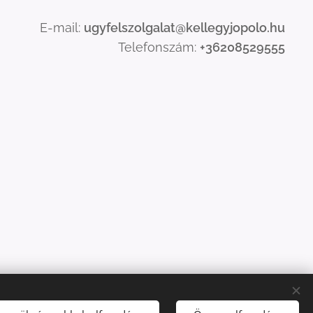
E-mail:
ugyfelszolgalat@kellegyjopolo.hu
Telefonszám:
+36208529555