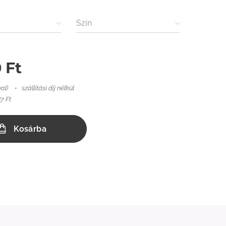
Szín
0
Ft
val)
szállítási díj nélkül
7 Ft
Kosárba