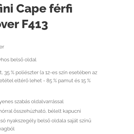
ini Cape férfi
ver F413
er
lyhos belső oldal
, 35 % poliészter (a 12-es szín esetében az
tétel eltérő lehet - 85 % pamut és 15 %
yenes szabás oldalvarrással
nórral összehúzható, bélelt kapucni
só nyakszegély belső oldala saját színű
yagból