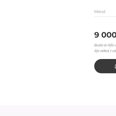
Méret
9 00
Bruttó ár (Áfá-
Áfa nélkül 7 08