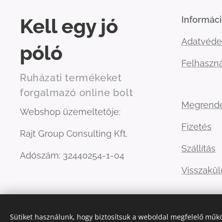
Kell egy jó
Informác
Adatvéde
póló
Felhaszná
Ruházati termékeket
forgalmazó online bolt
Megrend
Webshop üzemeltetője:
Fizetés
Rajt Group Consulting Kft.
Szállítás
Adószám: 32440254-1-04
Visszakü
Sütiket használunk, hogy biztosítsuk a weboldal megfelelő műkö