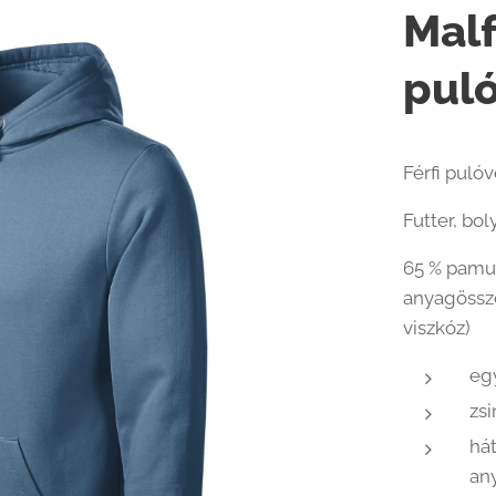
Malf
puló
Férfi pulóv
Futter, bo
65 % pamut
anyagössze
viszkóz)
eg
zsi
hát
an