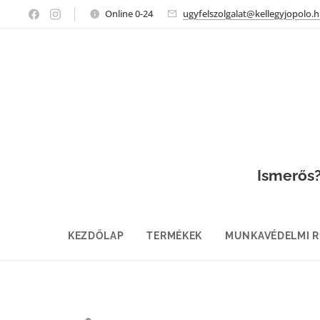
Online 0-24
ugyfelszolgalat@kellegyjopolo.
Ismerős? 
KEZDŐLAP
TERMÉKEK
MUNKAVÉDELMI 