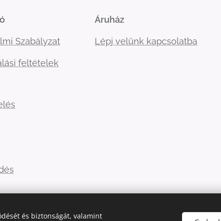
ió
Áruház
lmi Szabályzat
Lépj velünk kapcsolatba
lási feltételek
elés
ldés
dését és biztonságát, valamint