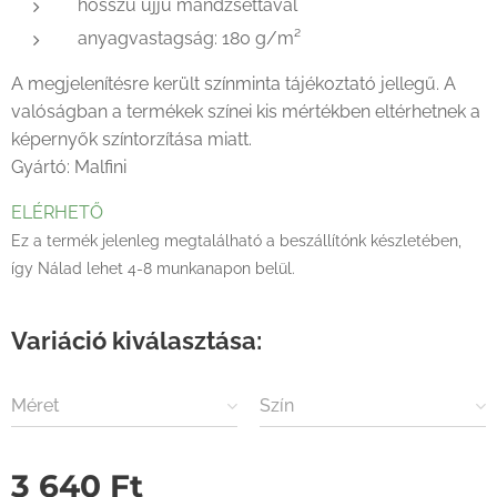
hosszú ujjú mandzsettaval
anyagvastagság: 180 g/m²
A megjelenítésre került színminta tájékoztató jellegű. A
valóságban a termékek színei kis mértékben eltérhetnek a
képernyők színtorzítása miatt.
Gyártó: Malfini
ELÉRHETŐ
Ez a termék jelenleg megtalálható a beszállítónk készletében,
így Nálad lehet 4-8 munkanapon belül.
Variáció kiválasztása:
Méret
Szín
3 640
Ft