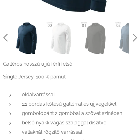
Galléros hosszú ujjú férfi felső
Single Jersey, 100 % pamut
oldalvarrással
1:1 bordás kötésű gallérral és ujjvégekkel
gombolópánt 2 gombbal a szövet színében
belső nyakkivágás szalaggal díszítve
vállaknál rögzítő varrással