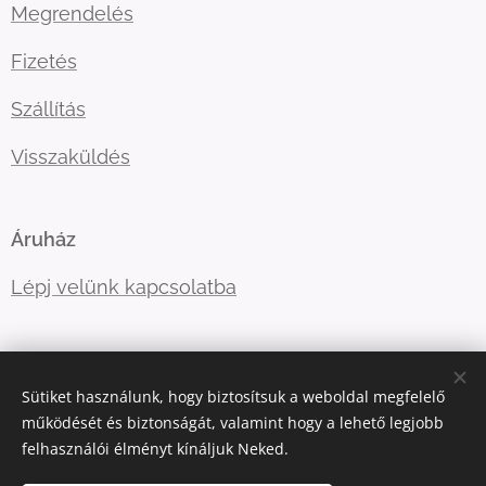
Megrendelés
Fizetés
Szállítás
Visszaküldés
Áruház
Lépj velünk kapcsolatba
E-mail:
ugyfelszolgalat@kellegyjopolo.hu
Sütiket használunk, hogy biztosítsuk a weboldal megfelelő
Telefonszám:
+36208529555
működését és biztonságát, valamint hogy a lehető legjobb
felhasználói élményt kínáljuk Neked.