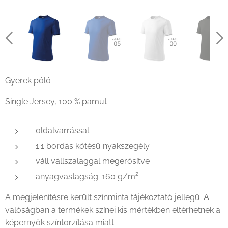
Gyerek póló
Single Jersey, 100 % pamut
oldalvarrással
1:1 bordás kötésű nyakszegély
váll vállszalaggal megerősítve
anyagvastagság: 160 g/m²
A megjelenítésre került színminta tájékoztató jellegű. A
valóságban a termékek színei kis mértékben eltérhetnek a
képernyők színtorzítása miatt.