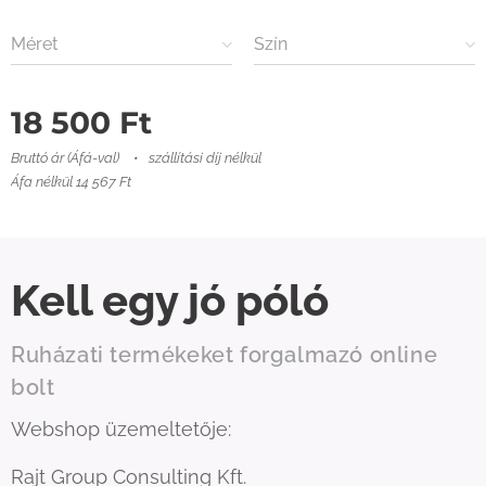
Méret
Szín
18 500
Ft
Bruttó ár (Áfá-val)
szállítási díj nélkül
Áfa nélkül 14 567 Ft
Kell egy jó póló
Ruházati termékeket forgalmazó online
bolt
Webshop üzemeltetője:
Rajt Group Consulting Kft.