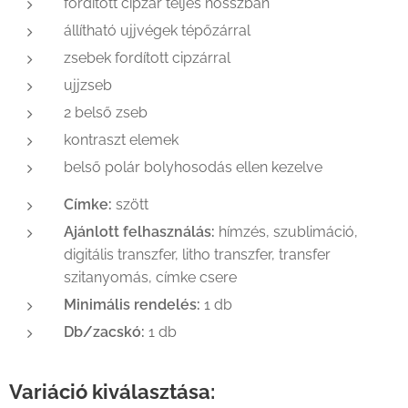
fordított cipzár teljes hosszban
állítható ujjvégek tépőzárral
zsebek fordított cipzárral
ujjzseb
2 belső zseb
kontraszt elemek
belső polár bolyhosodás ellen kezelve
Címke:
szött
Ajánlott felhasználás:
hímzés, szublimáció,
digitális transzfer, litho transzfer, transfer
szitanyomás, címke csere
Minimális rendelés:
1 db
Db/zacskó:
1 db
Variáció kiválasztása: