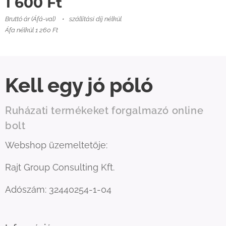
1 600
Ft
Bruttó ár (Áfá-val)
szállítási díj nélkül
Áfa nélkül 1 260 Ft
Kell egy jó póló
Ruházati termékeket forgalmazó online
bolt
Webshop üzemeltetője:
Rajt Group Consulting Kft.
Adószám: 32440254-1-04