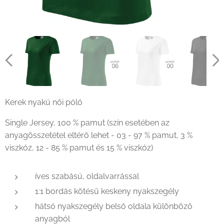
Kerek nyakú női póló
Single Jersey, 100 % pamut (szín esetében az
anyagösszetétel eltérő lehet - 03 - 97 % pamut, 3 %
viszkóz, 12 - 85 % pamut és 15 % viszkóz)
íves szabású, oldalvarrással
1:1 bordás kötésű keskeny nyakszegély
hátsó nyakszegély belső oldala különböző
anyagból