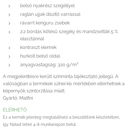
belső nyakrész szegéllyel
raglán ujjak díszítő varrással
rávarrt kenguru zsebek
2:2 bordás kötésű szegély és mandzsetták 5 %
elasztánnal
kontraszt elemek
hurkolt belső oldal
anyagvastagság: 320 g/m²
A megjelenítésre került színminta tájékoztató jellegű. A
valóságban a termékek színei kis mértékben eltérhetnek a
képernyők színtorzítása miatt.
Gyártó: Malfini
ELÉRHETŐ
Ez a termék jelenleg megtalálható a beszállítónk készletében,
így Nálad lehet 4-8 munkanapon belül.