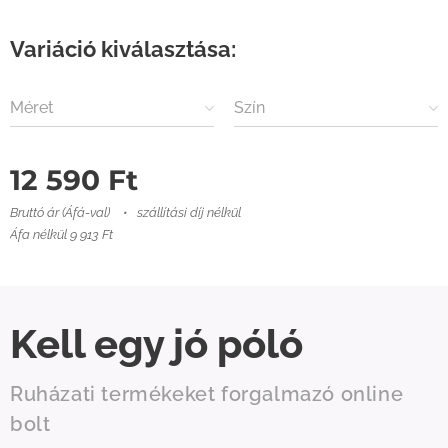
Variáció kiválasztása:
Méret
Szín
12 590
Ft
Bruttó ár (Áfá-val)
szállítási díj nélkül
Áfa nélkül 9 913 Ft
Kell egy jó póló
Ruházati termékeket forgalmazó online
bolt