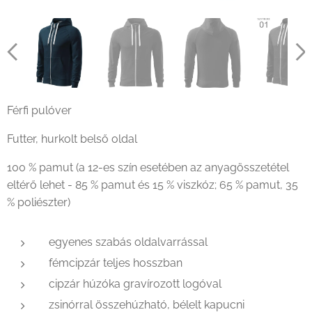
Férfi pulóver
Futter, hurkolt belső oldal
100 % pamut (a 12-es szín esetében az anyagösszetétel
eltérő lehet - 85 % pamut és 15 % viszkóz; 65 % pamut, 35
% poliészter)
egyenes szabás oldalvarrással
fémcipzár teljes hosszban
cipzár húzóka gravírozott logóval
zsinórral összehúzható, bélelt kapucni