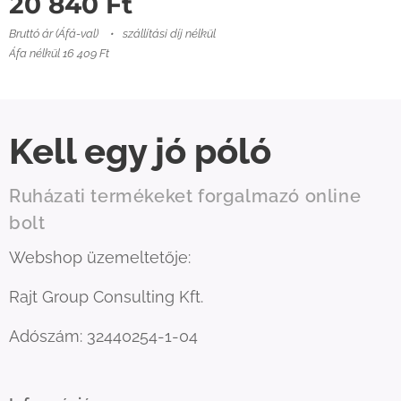
20 840
Ft
Bruttó ár (Áfá-val)
szállítási díj nélkül
Áfa nélkül 16 409 Ft
Kell egy jó póló
Ruházati termékeket forgalmazó online
bolt
Webshop üzemeltetője:
Rajt Group Consulting Kft.
Adószám: 32440254-1-04