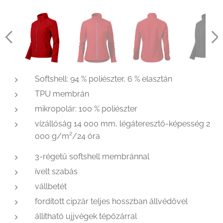
Softshell: 94 % poliészter, 6 % elasztán
TPU membrán
mikropolár: 100 % poliészter
vízállóság 14 000 mm, légáteresztő-képesség 2
000 g/m²/24 óra
3-régetű softshell membránnal
ívelt szabás
vállbetét
fordított cipzár teljes hosszban állvédővel
állítható ujjvégek tépőzárral