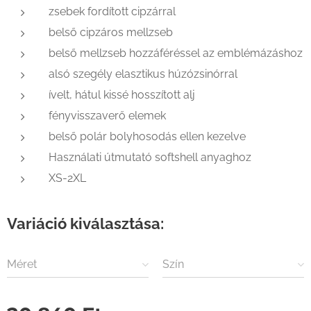
zsebek fordított cipzárral
belső cipzáros mellzseb
belső mellzseb hozzáféréssel az emblémázáshoz
alsó szegély elasztikus húzózsinórral
ívelt, hátul kissé hosszított alj
fényvisszaverő elemek
belső polár bolyhosodás ellen kezelve
Használati útmutató softshell anyaghoz
XS-2XL
Variáció kiválasztása:
Méret
Szín