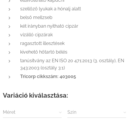
eltávolítható kapucni
szellőző lyukak a hónalj alatt
belső mellzseb
két irányban nyitható cipzár
vízálló cipzárak
ragasztott illesztések
kivehető hőtartó bélés
tanúsítvány az EN ISO 20 471:2013 (3. osztály), EN
343:2003 (osztály 3:1)
Tricorp cikkszám: 403005
Variáció kiválasztása:
Méret
Szín