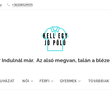
hu
+36208529555
Indulnál már. Az alsó megvan, talán a blézer i
RUHÁZAT
NŐI
FÉRFI
GYERMEK
TOVÁBBIAK