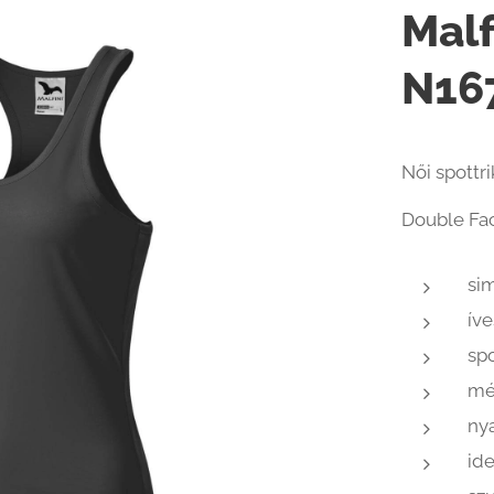
Malf
N16
Női spottr
Double Fac
si
íve
spo
mé
nya
id