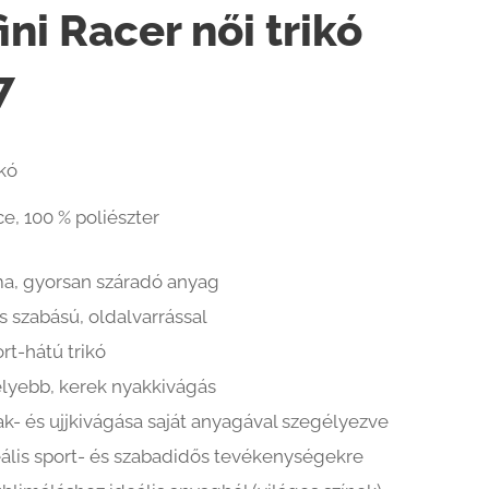
ini Racer női trikó
7
ikó
e, 100 % poliészter
ma, gyorsan száradó anyag
s szabású, oldalvarrással
rt-hátú trikó
lyebb, kerek nyakkivágás
k- és ujjkivágása saját anyagával szegélyezve
eális sport- és szabadidős tevékenységekre