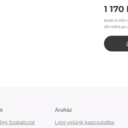
1 170
Bruttó ár (Áfá-
Áfa nélkül 921 
ió
Áruház
lmi Szabályzat
Lépj velünk kapcsolatba