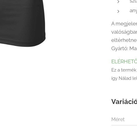
szu
an
A megjelen
valóságban
eltérhetne
Gyártó: Ma
ELÉRHET
Ez a termék
így Nálad l
Variáció
Méret