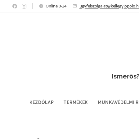
Online 0-24
ugyfelszolgalat@kellegyjopolo.
Ismerős? 
KEZDŐLAP
TERMÉKEK
MUNKAVÉDELMI 