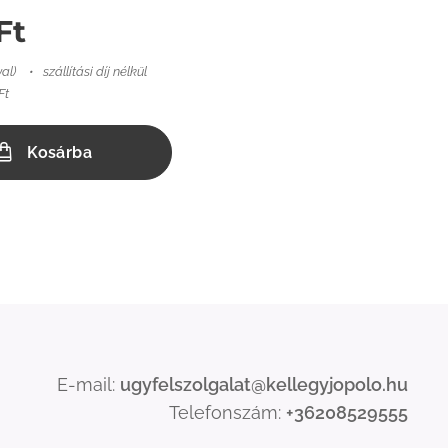
Ft
val)
szállítási díj nélkül
Ft
Kosárba
E-mail:
ugyfelszolgalat@kellegyjopolo.hu
Telefonszám:
+36208529555