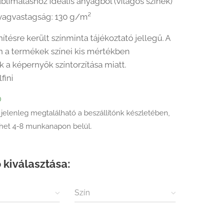
blimáláshoz ideális anyagból (világos színek)
yagvastagság: 130 g/m²
ítésre került színminta tájékoztató jellegű. A
 a termékek színei kis mértékben
k a képernyők színtorzítása miatt.
lfini
Ő
 jelenleg megtalálható a beszállítónk készletében,
ehet 4-8 munkanapon belül.
 kiválasztása:
Szín