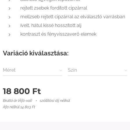
rejtett zsebek fordított cipzárral
mellzseb rejtett cipzárral az elválasztó varrásban
ívelt, hátul kissé hosszított alj
kontraszt és fényvisszaverő elemek
Variáció kiválasztása:
Méret
Szín
18 800
Ft
Bruttó ár (Áfá-val)
szállítási díj nélkül
Áfa nélkül 14 803 Ft