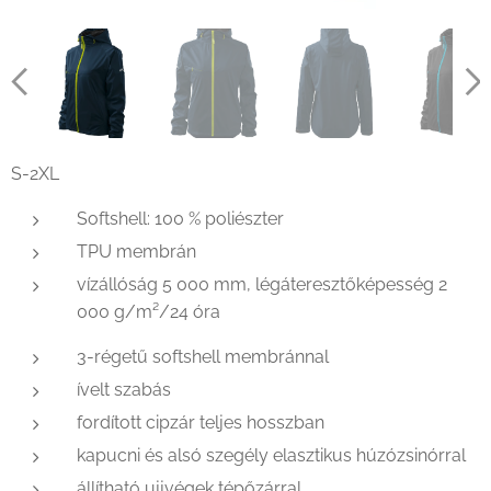
S-2XL
Softshell: 100 % poliészter
TPU membrán
vízállóság 5 000 mm, légáteresztőképesség 2
000 g/m²/24 óra
3-régetű softshell membránnal
ívelt szabás
fordított cipzár teljes hosszban
kapucni és alsó szegély elasztikus húzózsinórral
állítható ujjvégek tépőzárral