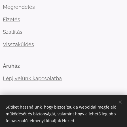
Megrendelés
Fizetés
Szállítás
Visszaküldés
Áruház
Lépj velünk kapcsolatba
E-mail:
ugyfelszolgalat@kellegyjopolo.hu
Sütiket használunk, hogy biztosítsuk a weboldal megfelelő
Telefonszám:
+36208529555
működését és biztonságát, valamint hogy a lehető legjobb
felhasználói élményt kínáljuk Neked.