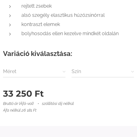
rejtett zsebek
alsó szegély elasztikus húzózsinórral
kontraszt elemek
bolyhosodás ellen kezelve mindkét oldalán
Variáció kiválasztása:
Méret
Szín
33 250
Ft
Bruttó ár (Áfá-val)
szállítási díj nélkül
Áfa nélkül 26 181 Ft