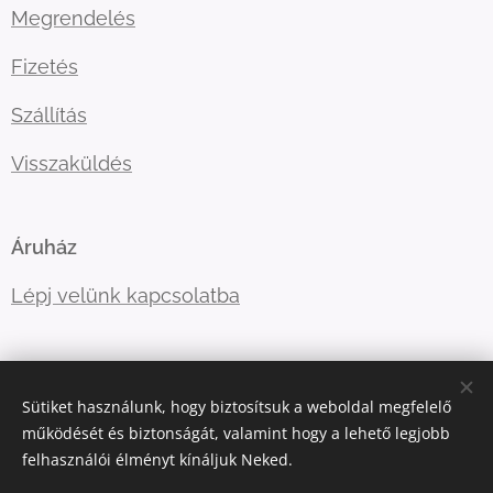
Megrendelés
Fizetés
Szállítás
Visszaküldés
Áruház
Lépj velünk kapcsolatba
E-mail:
ugyfelszolgalat@kellegyjopolo.hu
Sütiket használunk, hogy biztosítsuk a weboldal megfelelő
Telefonszám:
+36208529555
működését és biztonságát, valamint hogy a lehető legjobb
felhasználói élményt kínáljuk Neked.