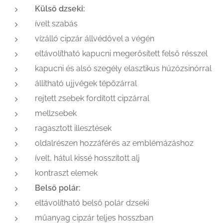
Külső dzseki:
ívelt szabás
vízálló cipzár állvédővel a végén
eltávolítható kapucni megerősített felső résszel
kapucni és alsó szegély elasztikus húzózsinórral
állítható ujjvégek tépőzárral
rejtett zsebek fordított cipzárral
mellzsebek
ragasztott illesztések
oldalrészen hozzáférés az emblémázáshoz
ívelt, hátul kissé hosszított alj
kontraszt elemek
Belső polár:
eltávolítható belső polár dzseki
műanyag cipzár teljes hosszban