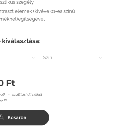
sztikus szegély
traszt elemek (kivéve 01-es színű
rméknél)egítségével
 kiválasztása:
Szín
0
Ft
val)
szállítási díj nélkül
12 Ft
Kosárba