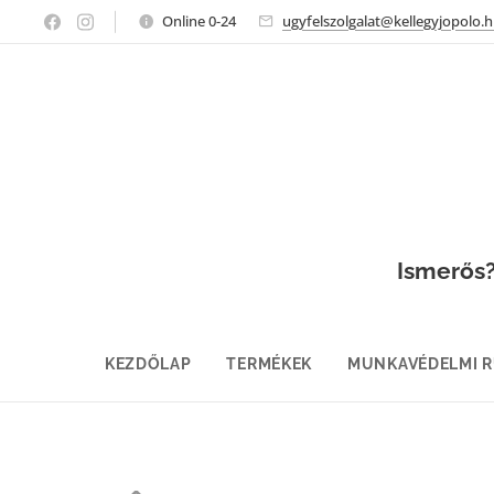
Online 0-24
ugyfelszolgalat@kellegyjopolo.
Ismerős? 
KEZDŐLAP
TERMÉKEK
MUNKAVÉDELMI 