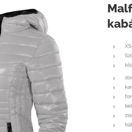
Malf
kab
XS
Szö
köz
st
kar
for
bél
zse
há