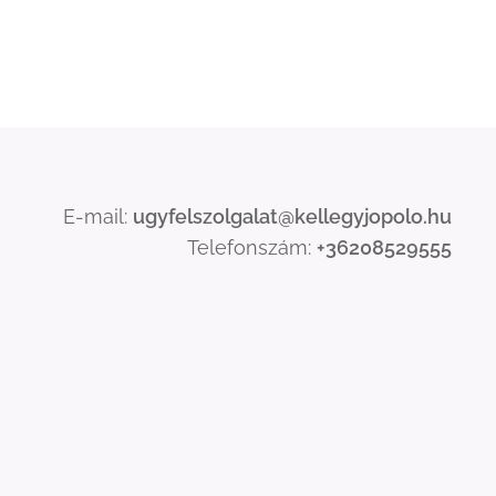
E-mail:
ugyfelszolgalat@kellegyjopolo.hu
Telefonszám:
+36208529555