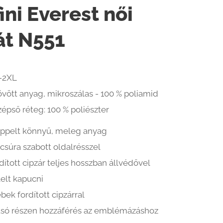
ini Everest női
át N551
-2XL
vött anyag, mikroszálas - 100 % poliamid
épső réteg: 100 % poliészter
eppelt könnyű, meleg anyag
csúra szabott oldalrésszel
dított cipzár teljes hosszban állvédővel
elt kapucni
bek fordított cipzárral
tsó részen hozzáférés az emblémázáshoz