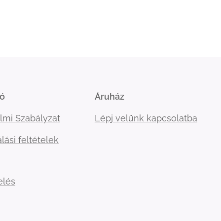
ió
Áruház
lmi Szabályzat
Lépj velünk kapcsolatba
lási feltételek
elés