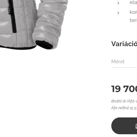
ela
kon
te
Variáció
Méret
19 70
Bruttó ár (Áfá-
Áfa nélkül 15 5