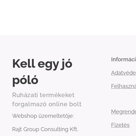
Kell egy jó
Informác
Adatvéde
póló
Felhaszná
Ruházati termékeket
forgalmazó online bolt
Megrend
Webshop üzemeltetője:
Fizetés
Rajt Group Consulting Kft.