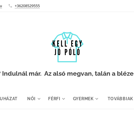
hu
+36208529555
Indulnál már. Az alsó megvan, talán a blézer i
RUHÁZAT
NŐI
FÉRFI
GYERMEK
TOVÁBBIAK