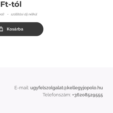
Ft
-tól
val)
szállítási díj nélkül
Kosárba
E-mail:
ugyfelszolgalat@kellegyjopolo.hu
Telefonszám:
+36208529555