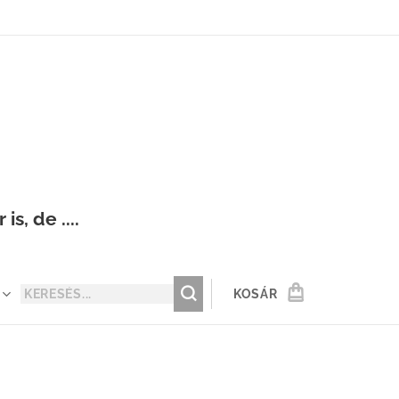
s, de ....
KOSÁR