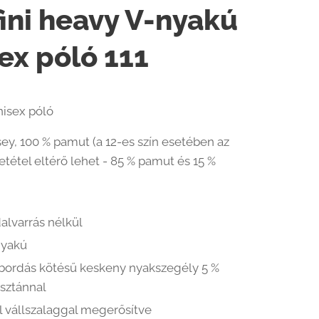
ini heavy V-nyakú
ex póló 111
isex póló
sey, 100 % pamut (a 12-es szín esetében az
tétel eltérő lehet - 85 % pamut és 15 %
alvarrás nélkül
nyakú
1 bordás kötésű keskeny nyakszegély 5 %
asztánnal
l vállszalaggal megerősítve