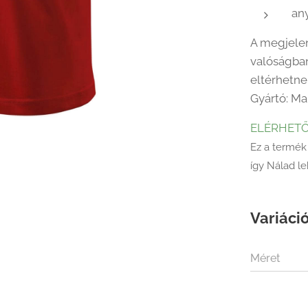
an
A megjelen
valóságban
eltérhetne
Gyártó: Ma
ELÉRHET
Ez a termék
így Nálad l
Variáció
Méret