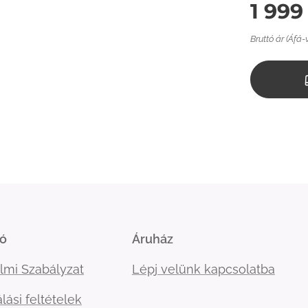
1 999
Bruttó ár (Áfá-
ió
Áruház
lmi Szabályzat
Lépj velünk kapcsolatba
lási feltételek