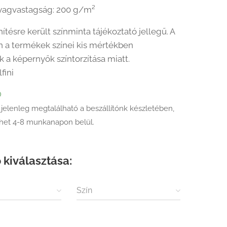
yagvastagság: 200 g/m²
ítésre került színminta tájékoztató jellegű. A
 a termékek színei kis mértékben
k a képernyők színtorzítása miatt.
lfini
Ő
 jelenleg megtalálható a beszállítónk készletében,
ehet 4-8 munkanapon belül.
 kiválasztása:
Szín