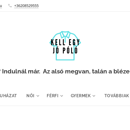
hu
+36208529555
Indulnál már. Az alsó megvan, talán a blézer i
RUHÁZAT
NŐI
FÉRFI
GYERMEK
TOVÁBBIAK