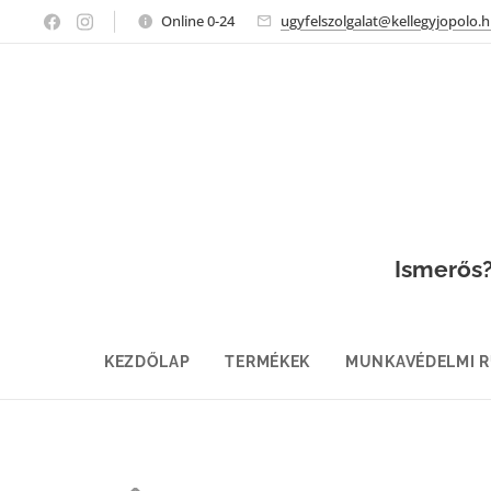
Online 0-24
ugyfelszolgalat@kellegyjopolo.
Ismerős? 
KEZDŐLAP
TERMÉKEK
MUNKAVÉDELMI 