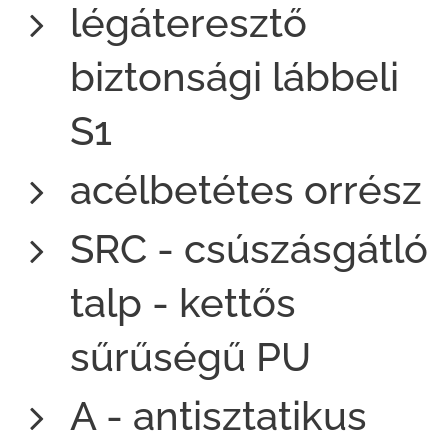
légáteresztő
biztonsági lábbeli
S1
acélbetétes orrész
SRC - csúszásgátló
talp - kettős
sűrűségű PU
A - antisztatikus