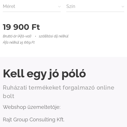
Méret
Szín
19 900
Ft
Bruttó ár (Áfá-val)
szállítási díj nélkül
Áfa nélkül 15 669 Ft
Kell egy jó póló
Ruházati termékeket forgalmazó online
bolt
Webshop üzemeltetője:
Rajt Group Consulting Kft.