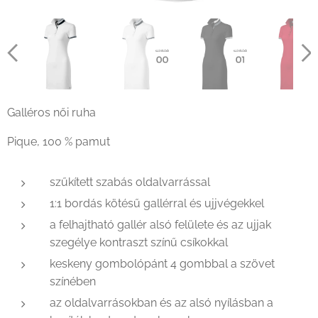
Galléros női ruha
Pique, 100 % pamut
szűkített szabás oldalvarrással
1:1 bordás kötésű gallérral és ujjvégekkel
a felhajtható gallér alsó felülete és az ujjak
szegélye kontraszt színű csíkokkal
keskeny gombolópánt 4 gombbal a szövet
színében
az oldalvarrásokban és az alsó nyílásban a