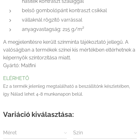
hasíték kontraszt szalaggal
belső gombolópánt kontraszt csíkkal
vállaknál rögzítő varrással
anyagvastagság: 215 g/m²
A megjelenítésre került színminta tájékoztató jellegű. A
valóságban a termékek színei kis mértékben eltérhetnek a
képernyők színtorzítása miatt.
Gyártó: Malfini
ELÉRHETŐ
Ez a termék jelenleg megtalálható a beszállítónk készletében,
így Nálad lehet 4-8 munkanapon belül.
Variáció kiválasztása:
Méret
Szín