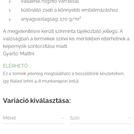
vállaknál rögzítő varrással
különálló zseb a könnyebb emblémázáshoz
anyagvastagság: 170 g/m²
A megjelenítésre került színminta tájékoztató jellegű. A
valóságban a termékek színei kis mértékben eltérhetnek a
képernyők színtorzítása miatt.
Gyártó: Malfini
ELÉRHETŐ
Ez a termék jelenleg megtalálható a beszállítónk készletében,
így Nálad lehet 4-8 munkanapon belül.
Variáció kiválasztása:
Méret
Szín