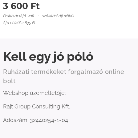
3 600
Ft
Bruttó ár (Áfá-val)
szállítási díj nélkül
Áfa nélkül 2 835 Ft
Kell egy jó póló
Ruházati termékeket forgalmazó online
bolt
Webshop üzemeltetője:
Rajt Group Consulting Kft.
Adószám: 32440254-1-04