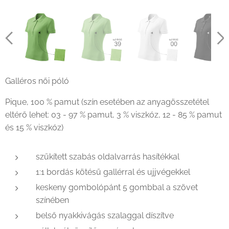
Galléros női póló
Pique, 100 % pamut (szín esetében az anyagösszetétel
eltérő lehet: 03 - 97 % pamut, 3 % viszkóz, 12 - 85 % pamut
és 15 % viszkóz)
szűkített szabás oldalvarrás hasítékkal
1:1 bordás kötésű gallérral és ujjvégekkel
keskeny gombolópánt 5 gombbal a szövet
színében
belső nyakkivágás szalaggal díszítve