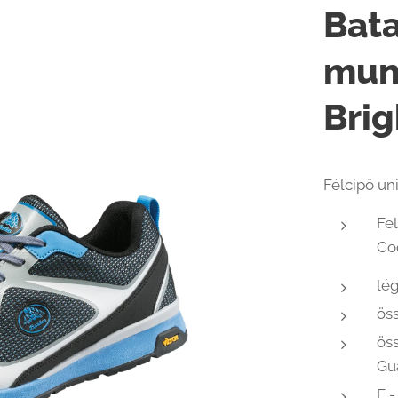
Bata
mun
Bri
Félcipő un
Fel
Co
lég
öss
öss
Gu
E -