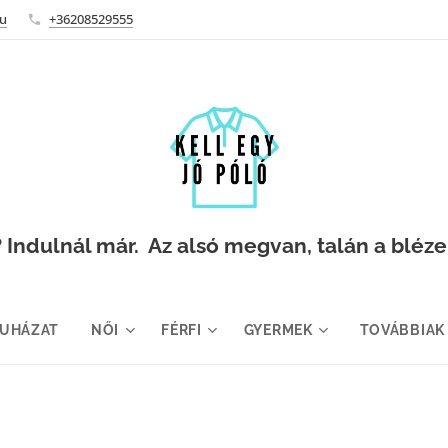
hu
+36208529555
Indulnál már. Az alsó megvan, talán a blézer i
RUHÁZAT
NŐI
FÉRFI
GYERMEK
TOVÁBBIAK