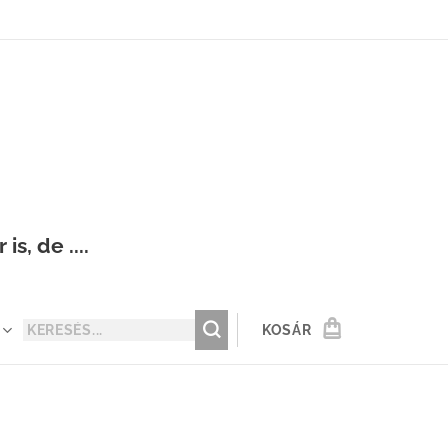
s, de ....
KOSÁR