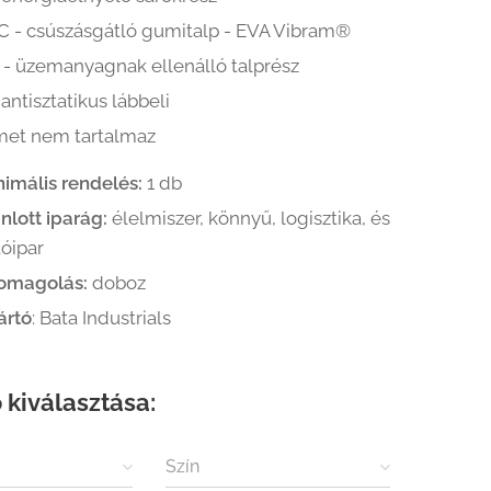
C - csúszásgátló gumitalp - EVA Vibram®
 - üzemanyagnak ellenálló talprész
 antisztatikus lábbeli
met nem tartalmaz
nimális rendelés:
1 db
nlott iparág:
élelmiszer, könnyű, logisztika, és
óipar
omagolás:
doboz
ártó
: Bata Industrials
 kiválasztása:
Szín