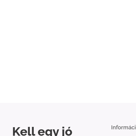
Kell egy jó
Informác