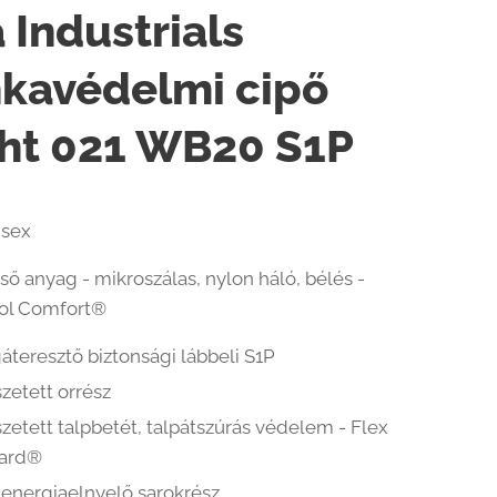
 Industrials
kavédelmi cipő
ght 021 WB20 S1P
isex
ső anyag - mikroszálas, nylon háló, bélés -
ol Comfort®
áteresztő biztonsági lábbeli S1P
zetett orrész
zetett talpbetét, talpátszúrás védelem - Flex
ard®
 energiaelnyelő sarokrész