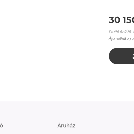
30 15
Bruttó ár (Áfá-
Áfa nélkül 23 7
ió
Áruház