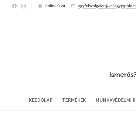
Online 0-24
ugyfelszolgalat@kellegyjopolo.
Ismerős? 
KEZDŐLAP
TERMÉKEK
MUNKAVÉDELMI 