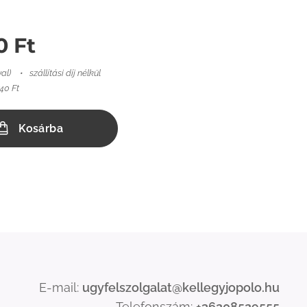
0
Ft
val)
szállítási díj nélkül
40 Ft
Kosárba
E-mail:
ugyfelszolgalat@kellegyjopolo.hu
Telefonszám:
+36208529555