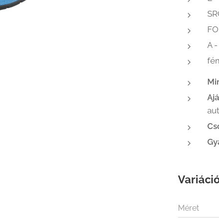
SR
FO
A -
fé
Mi
Ajá
aut
Cs
Gy
Variáció
Méret